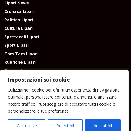
Lipari News
Cronaca Lipari
Politica Lipari
Cultura Lipari
Spettacoli Lipari
Sport Lipari
Tam Tam Lipari
Rubriche Lipari
Contatti
Impostazioni sui cookie
Utilizziamo i cookie per offrirti un'esperienza di navigazione
ottimale, personalizzare contenuti e annunci, e analizzare il
nostro traffico. Puoi scegliere di accettare tutti i cookie o
Direttore responsabile: Peppe Paino - Eolmedia, via Zinzolo, 20 - 980555 -
personalizzare le tue preferenze.
Lipari (Me) - Tel. 3924544698 e-mail: giornaledilipari@gmail.com -
peppepaino1@gmail.com Testata registrata al Tribunale di Barcellona
P.G.
Customize
Reject All
Accept All