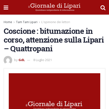
Home
Tam Tam Lipari
L'opinione dei lettori
Coscione : bitumazione in
corso, attenzione sulla Lipari
– Quattropani
by
GdL
8 Luglio 2021