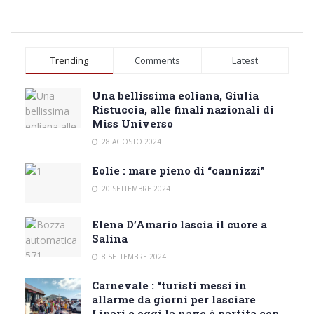
Trending
Comments
Latest
Una bellissima eoliana, Giulia
Ristuccia, alle finali nazionali di
Miss Universo
28 AGOSTO 2024
Eolie : mare pieno di “cannizzi”
20 SETTEMBRE 2024
Elena D’Amario lascia il cuore a
Salina
8 SETTEMBRE 2024
Carnevale : “turisti messi in
allarme da giorni per lasciare
Lipari e oggi la nave è partita con