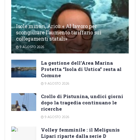
Isole minori, Aricò: « Al lavoro per
scongiurare l’aumento tariffario sui
collegamenti statali»
9 AGOSTO 2026
La gestione dell’Area Marina
Protetta “Isola di Ustica” resta al
Comune
9 AGOSTO 2026
Crollo di Pistunina, undici giorni
dopo la tragedia continuano le
ricerche
9 AGOSTO 2026
Volley femminile : il Meligunis
Lipari riparte dalla serie D