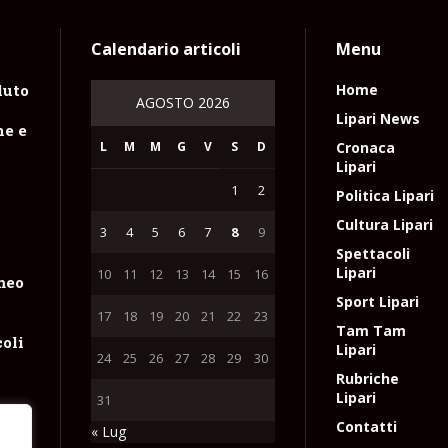
Calendario articoli
Menu
luto
Home
AGOSTO 2026
n
Lipari News
ne e
L
M
M
G
V
S
D
Cronaca
Lipari
1
2
Politica Lipari
Cultura Lipari
3
4
5
6
7
8
9
Spettacoli
Lipari
10
11
12
13
14
15
16
meo
Sport Lipari
17
18
19
20
21
22
23
Tam Tam
coli
Lipari
24
25
26
27
28
29
30
Rubriche
Lipari
31
Contatti
« Lug
un