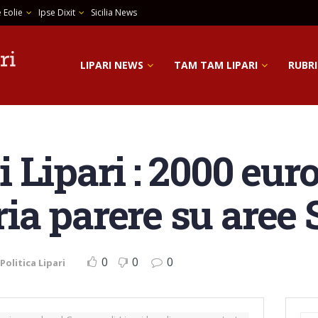
 Eolie
Ipse Dixit
Sicilia News
LIPARI NEWS
TAM TAM LIPARI
RUBRI
Lipari : 2000 euro 
oria parere su aree
0
0
0
Politica Lipari