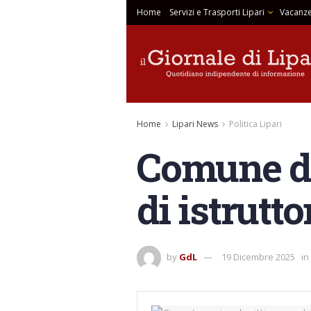
Home
Servizi e Trasporti Lipari
Vacanze
Home
Lipari News
Politica Lipari
Comune di 
di istrutt
by
GdL
19 Dicembre 2025
in