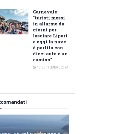
Carnevale :
“turisti messi
in allarme da
giorni per
lasciare Lipari
e oggi la nave
è partita con
dieci auto e un
camion”
13 SETTEMBRE 2024
ccomandati
ipari, un saluto che non è