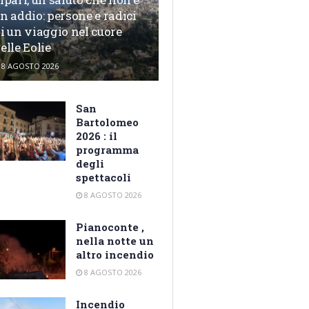
n addio: persone e radici
i un viaggio nel cuore
elle Eolie
8 AGOSTO 2026
San
Bartolomeo
2026 : il
programma
degli
spettacoli
8 AGOSTO 2026
Pianoconte ,
nella notte un
altro incendio
8 AGOSTO 2026
Incendio