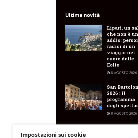
Ultime novità
Lipari, un sa
che non è u
addio: perso
radici di un
viaggio nel
cuore delle
Eolie
8 AGOSTO 2026
San Bartolo
2026 : il
programma
degli spetta
8 AGOSTO 2026
Pianoconte ,
nella notte 
Impostazioni sui cookie