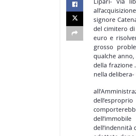
Lipari- Via l
all’acquisizi
signore Caten
del cimitero di
euro e risolve
grosso proble
qualche anno, 
della frazione 
nella delibera
all’Amminist
dell’esproprio
comporterebb
dell’immobil
dell’indennità