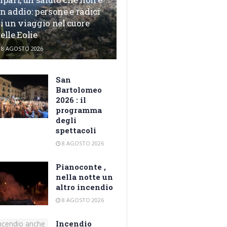
n addio: persone e radici
i un viaggio nel cuore
elle Eolie
8 AGOSTO 2026
San
Bartolomeo
2026 : il
programma
degli
spettacoli
8 AGOSTO 2026
Pianoconte ,
nella notte un
altro incendio
8 AGOSTO 2026
Incendio