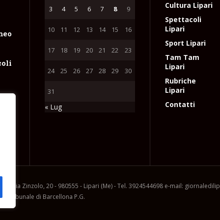
Cultura Lipari
3
4
5
6
7
8
9
Spettacoli
Lipari
10
11
12
13
14
15
16
meo
Sport Lipari
17
18
19
20
21
22
23
Tam Tam
coli
Lipari
24
25
26
27
28
29
30
Rubriche
Lipari
31
Contatti
« Lug
un
io
e
l
ia, via Zinzolo, 20 - 980555 - Lipari (Me) - Tel. 3924544698 e-mail: giornaledil
l Tribunale di Barcellona P.G.