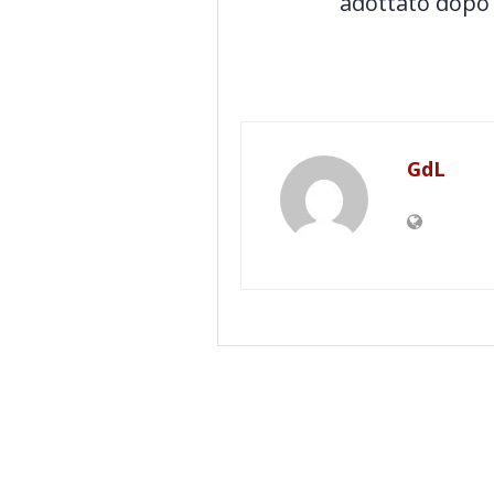
adottato dopo 
GdL