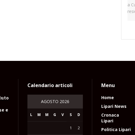
Calendario articoli
Menu
luto
Home
AGOSTO 2026
n
Lipari News
ne e
L
M
M
G
V
S
D
Cronaca
Lipari
1
2
Politica Lipari