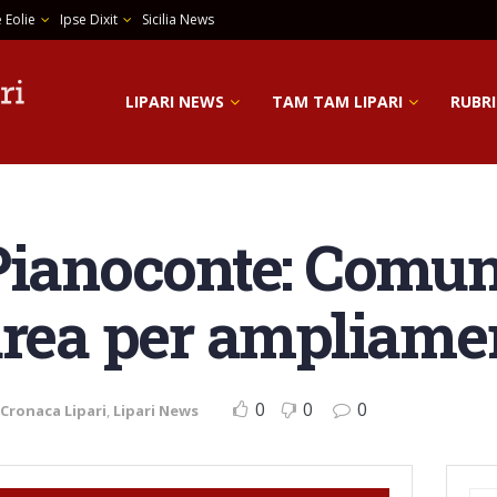
 Eolie
Ipse Dixit
Sicilia News
LIPARI NEWS
TAM TAM LIPARI
RUBRI
Pianoconte: Comu
area per ampliame
0
0
0
Cronaca Lipari
,
Lipari News