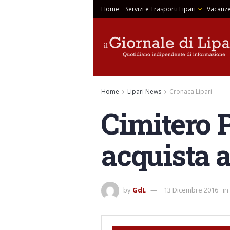
Home
Servizi e Trasporti Lipari
Vacanze
Home
Lipari News
Cronaca Lipari
Cimitero 
acquista 
by
GdL
13 Dicembre 2016
in