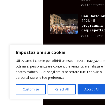
8 AGOSTO 2026
San Bartolo
2026 : il
programma
degli spetta
8 AGOSTO 2026
Pianoconte ,
nella notte 
Impostazioni sui cookie
altro incend
Utilizziamo i cookie per offrirti un'esperienza di navigazion
8 AGOSTO 2026
ottimale, personalizzare contenuti e annunci, e analizzare i
nostro traffico. Puoi scegliere di accettare tutti i cookie o
personalizzare le tue preferenze.
Direttore responsabile: Peppe Paino - Eolmed
Customize
Reject All
Accept All
peppepaino1@gmail.com Testata registrata a