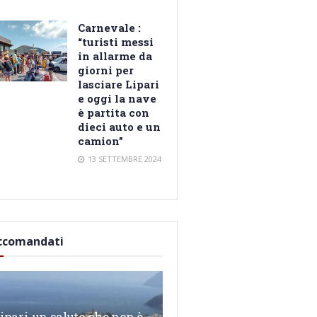
Carnevale :
“turisti messi
in allarme da
giorni per
lasciare Lipari
e oggi la nave
è partita con
dieci auto e un
camion”
13 SETTEMBRE 2024
ccomandati
ipari, un saluto che non è