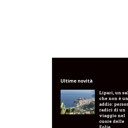
Ultime novità
Lipari, un sa
che non è u
addio: perso
radici di un
viaggio nel
cuore delle
Eolie