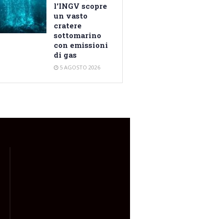
l’INGV scopre
un vasto
cratere
sottomarino
con emissioni
di gas
5 AGOSTO 2026