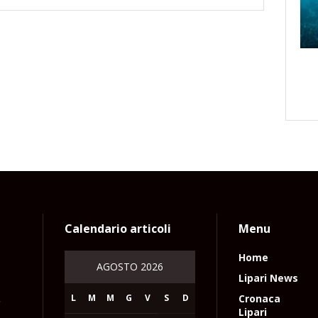
Calendario articoli
Menu
Home
AGOSTO 2026
Lipari News
L
M
M
G
V
S
D
Cronaca
e
Lipari