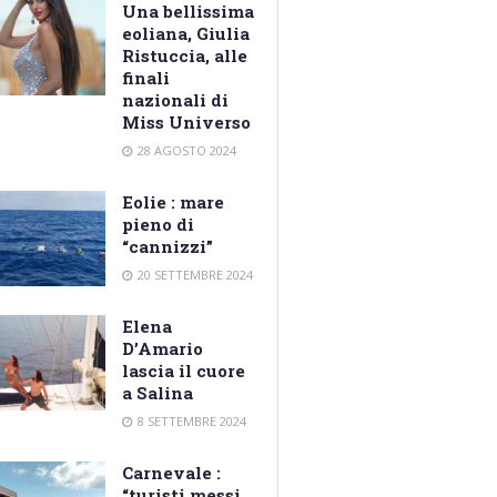
Una bellissima
eoliana, Giulia
Ristuccia, alle
finali
nazionali di
Miss Universo
28 AGOSTO 2024
Eolie : mare
pieno di
“cannizzi”
20 SETTEMBRE 2024
Elena
D’Amario
lascia il cuore
a Salina
8 SETTEMBRE 2024
Carnevale :
“turisti messi