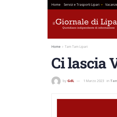
Home
Servizi e Trasporti Lipari
Vacanze
Home
Tam Tam Lipari
Ci lascia
by
GdL
1 Marzo 2023
in
Tam