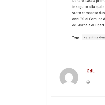
Denaro. Lascia prem
in seguito alla qual
stato comatoso durat
anni ’90 al Comune d
de Giornale di Lipari.
Tags:
valentina de
GdL