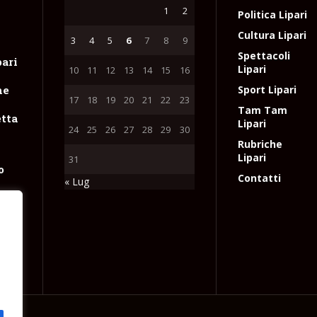
1
2
Politica Lipari
Cultura Lipari
3
4
5
6
7
8
9
Spettacoli
pari
Lipari
10
11
12
13
14
15
16
ne
Sport Lipari
17
18
19
20
21
22
23
Tam Tam
tta
Lipari
24
25
26
27
28
29
30
Rubriche
Lipari
31
o
Contatti
« Lug
nte
e
l