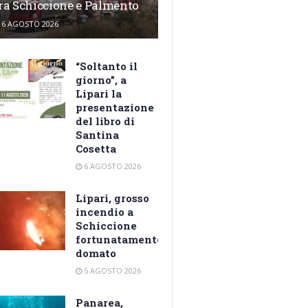
ra Schiccione e Palmento
6 AGOSTO 2026
“Soltanto il
giorno”, a
Lipari la
presentazione
del libro di
Santina
Cosetta
6 AGOSTO 2026
Lipari, grosso
incendio a
Schiccione
fortunatamente
domato
5 AGOSTO 2026
Panarea,