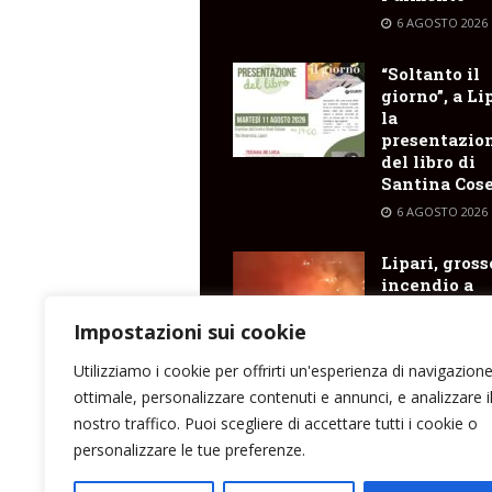
6 AGOSTO 2026
“Soltanto il
giorno”, a Li
la
presentazio
del libro di
Santina Cose
6 AGOSTO 2026
Lipari, gross
incendio a
Schiccione
fortunatame
Impostazioni sui cookie
domato
Utilizziamo i cookie per offrirti un'esperienza di navigazion
5 AGOSTO 2026
ottimale, personalizzare contenuti e annunci, e analizzare i
nostro traffico. Puoi scegliere di accettare tutti i cookie o
personalizzare le tue preferenze.