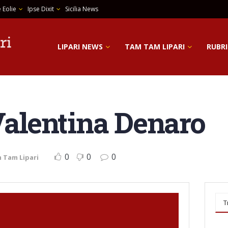
 Eolie
Ipse Dixit
Sicilia News
LIPARI NEWS
TAM TAM LIPARI
RUBRI
 Valentina Denaro
0
0
0
 Tam Lipari
T