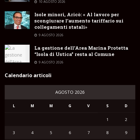
10 AGOSTO 2026
Isole minori, Aricò: « Al lavoro per
scongiurare l’aumento tariffario sui
collegamenti statali»
9 AGOSTO 2026
La gestione dell’Area Marina Protetta
“Isola di Ustica” resta al Comune
9 AGOSTO 2026
Calendario articoli
AGOSTO 2026
L
M
M
G
V
S
D
1
2
3
4
5
6
7
8
9