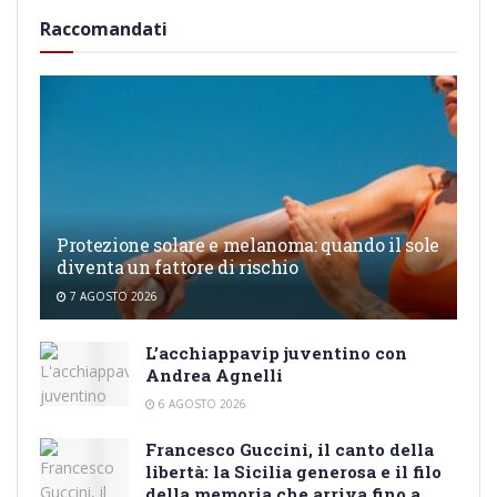
Raccomandati
Protezione solare e melanoma: quando il sole
diventa un fattore di rischio
7 AGOSTO 2026
L’acchiappavip juventino con
Andrea Agnelli
6 AGOSTO 2026
Francesco Guccini, il canto della
libertà: la Sicilia generosa e il filo
della memoria che arriva fino a