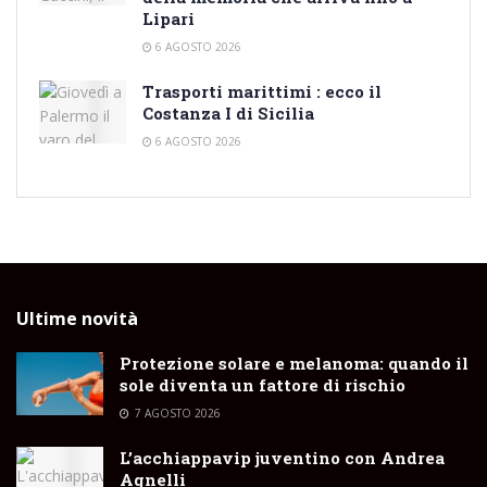
Lipari
6 AGOSTO 2026
Trasporti marittimi : ecco il
Costanza I di Sicilia
6 AGOSTO 2026
Ultime novità
Protezione solare e melanoma: quando il
sole diventa un fattore di rischio
7 AGOSTO 2026
L’acchiappavip juventino con Andrea
Agnelli