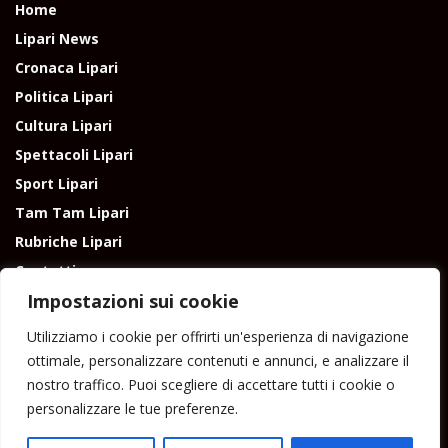
Home
Lipari News
Cronaca Lipari
Politica Lipari
Cultura Lipari
Spettacoli Lipari
Sport Lipari
Tam Tam Lipari
Rubriche Lipari
Contatti
Impostazioni sui cookie
Utilizziamo i cookie per offrirti un'esperienza di navigazione
ottimale, personalizzare contenuti e annunci, e analizzare il
nostro traffico. Puoi scegliere di accettare tutti i cookie o
Direttore responsabile: Peppe Paino - Eolmedia, via Zinzolo, 20 - 980555 -
personalizzare le tue preferenze.
Lipari (Me) - Tel. 3924544698 e-mail: giornaledilipari@gmail.com -
peppepaino1@gmail.com Testata registrata al Tribunale di Barcellona