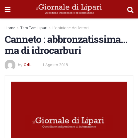
Home
Tam Tam Lipari
L'opinione dei lettori
Canneto : abbronzatissima…
ma di idrocarburi
by
GdL
1 Agosto 2018