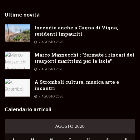
Ultime novità
Incendio anche a Cugna di Vigna,
residenti impauriti
7 AGOSTO 2026
Marco Mazzocchi : “fermate i rincari dei
trasporti marittimi per le isole”
7 AGOSTO 2026
A Stromboli cultura, musica arte e
incontri
7 AGOSTO 2026
Calendario articoli
AGOSTO 2026
L
M
M
G
V
S
D