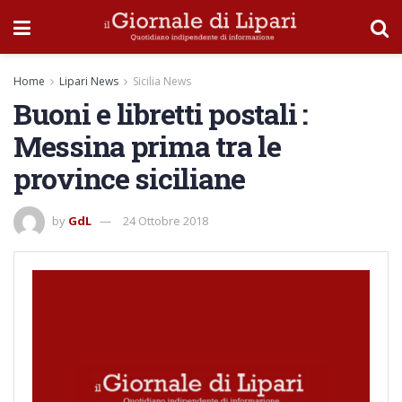
Home
Lipari News
Sicilia News
Buoni e libretti postali :
Messina prima tra le
province siciliane
by
GdL
24 Ottobre 2018