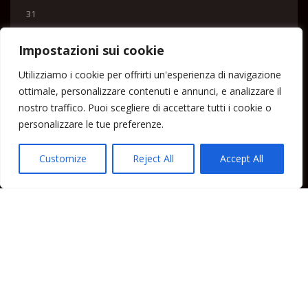
31
« Lug
Impostazioni sui cookie
Menu
Utilizziamo i cookie per offrirti un'esperienza di navigazione
ottimale, personalizzare contenuti e annunci, e analizzare il
Home
nostro traffico. Puoi scegliere di accettare tutti i cookie o
Lipari News
personalizzare le tue preferenze.
Cronaca Lipari
Politica Lipari
Customize
Reject All
Accept All
Cultura Lipari
Spettacoli Lipari
Sport Lipari
Tam Tam Lipari
Rubriche Lipari
Contatti