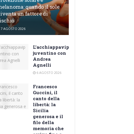
elanoma: quando il sole
iventa un fattore di
ischio
7 AGOSTO 2026
L’acchiappavip
juventino con
Andrea
Agnelli
6 AGOSTO 2026
Francesco
Guccini, il
canto della
libertà: la
Sicilia
generosa e il
filo della
memoria che