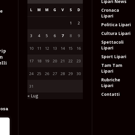
Lipari News
L
M
M
G
V
S
D
Cronaca
le
Lipari
1
2
Politica Lipari
Cultura Lipari
3
4
5
6
7
8
9
Spettacoli
Lipari
10
11
12
13
14
15
16
vip
on
Sport Lipari
17
18
19
20
21
22
23
lli
Tam Tam
Lipari
24
25
26
27
28
29
30
Rubriche
Lipari
31
Contatti
« Lug
rosa
e