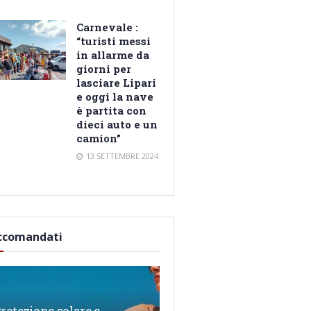
Carnevale :
“turisti messi
in allarme da
giorni per
lasciare Lipari
e oggi la nave
è partita con
dieci auto e un
camion”
13 SETTEMBRE 2024
ccomandati
rotezione solare e