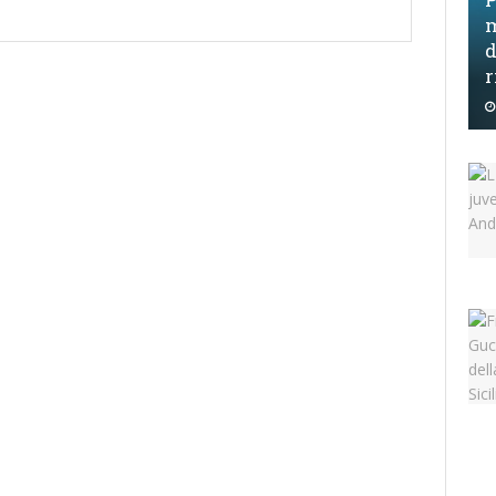
m
d
r