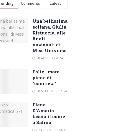
rending
Comments
Latest
Una bellissima
eoliana, Giulia
Ristuccia, alle
finali
nazionali di
Miss Universo
28 AGOSTO 2024
Eolie : mare
pieno di
“cannizzi”
20 SETTEMBRE 2024
Elena
D’Amario
lascia il cuore
a Salina
8 SETTEMBRE 2024