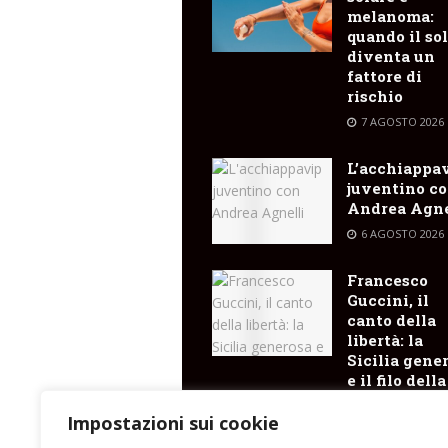
melanoma:
quando il so
diventa un
fattore di
rischio
7 AGOSTO 2026
L’acchiappa
juventino c
Andrea Agne
6 AGOSTO 2026
Francesco
Guccini, il
canto della
libertà: la
Sicilia gene
e il filo della
memoria ch
arriva fino a
Impostazioni sui cookie
Lipari