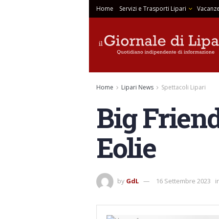
Home
Servizi e Trasporti Lipari
Vacanze
Home
Lipari News
Spettacoli Lipari
Big Frien
Eolie
by
GdL
16 Settembre 2023
i