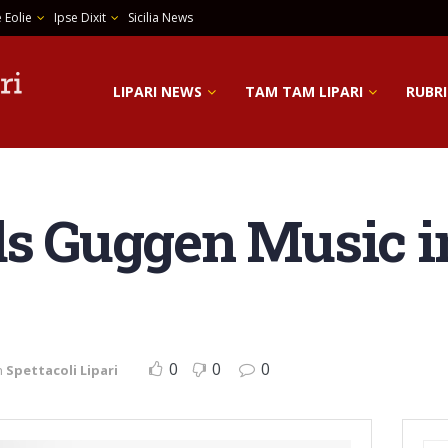
 Eolie
Ipse Dixit
Sicilia News
LIPARI NEWS
TAM TAM LIPARI
RUBRI
ds Guggen Music in
0
0
0
n
Spettacoli Lipari