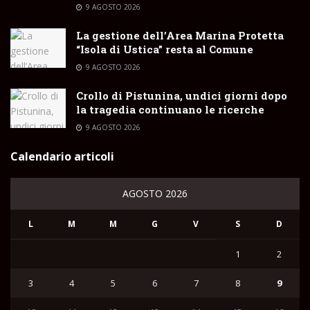
9 AGOSTO 2026
La gestione dell’Area Marina Protetta
“Isola di Ustica” resta al Comune
9 AGOSTO 2026
Crollo di Pistunina, undici giorni dopo
la tragedia continuano le ricerche
9 AGOSTO 2026
Calendario articoli
AGOSTO 2026
L
M
M
G
V
S
D
1
2
3
4
5
6
7
8
9