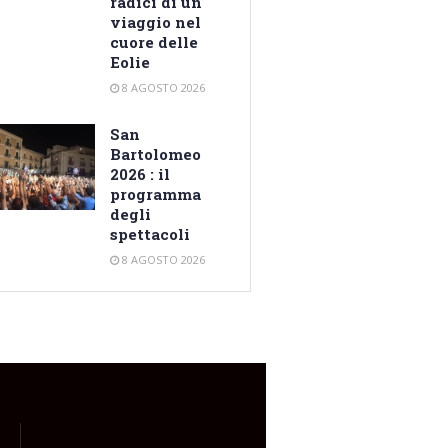
radici di un
viaggio nel
cuore delle
Eolie
8 AGOSTO 2026
San
Bartolomeo
2026 : il
programma
degli
spettacoli
8 AGOSTO 2026