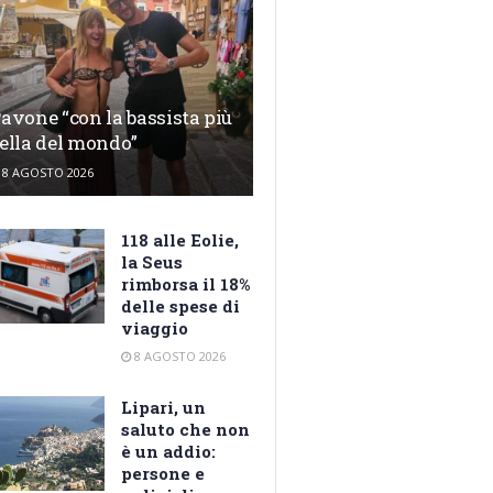
avone “con la bassista più
ella del mondo”
8 AGOSTO 2026
118 alle Eolie,
la Seus
rimborsa il 18%
delle spese di
viaggio
8 AGOSTO 2026
Lipari, un
saluto che non
è un addio:
persone e