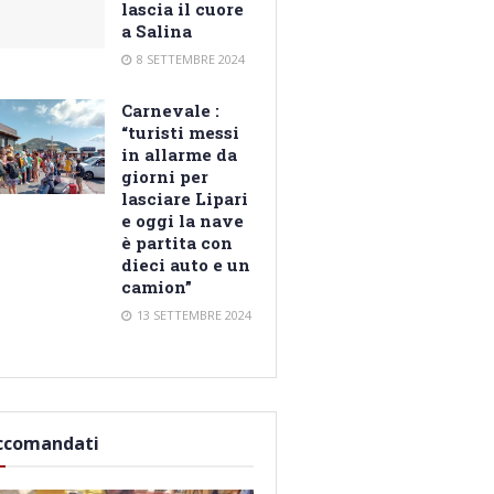
lascia il cuore
a Salina
8 SETTEMBRE 2024
Carnevale :
“turisti messi
in allarme da
giorni per
lasciare Lipari
e oggi la nave
è partita con
dieci auto e un
camion”
13 SETTEMBRE 2024
ccomandati