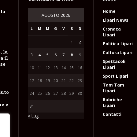
 la
Home
AGOSTO 2026
Lipari News
L
M
M
G
V
S
D
Cronaca
Lipari
1
2
Politica Lipari
, la
Cultura Lipari
3
4
5
6
7
8
9
a il
Spettacoli
ese
Lipari
10
11
12
13
14
15
16
Sport Lipari
17
18
19
20
21
22
23
Tam Tam
Lipari
luto
24
25
26
27
28
29
30
n
Rubriche
ne e
Lipari
31
Contatti
« Lug
e