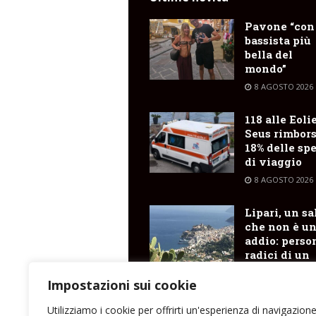
Pavone “con
bassista più
bella del
mondo”
8 AGOSTO 2026
118 alle Eolie
Seus rimbors
18% delle sp
di viaggio
8 AGOSTO 2026
Lipari, un sa
che non è u
addio: perso
radici di un
viaggio nel
cuore delle
Impostazioni sui cookie
Eolie
Utilizziamo i cookie per offrirti un'esperienza di navigazion
8 AGOSTO 2026