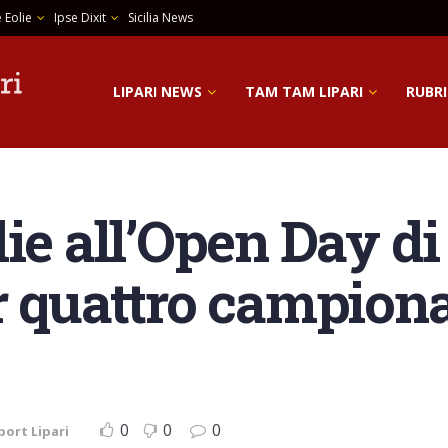
 Eolie
Ipse Dixit
Sicilia News
LIPARI NEWS
TAM TAM LIPARI
RUBRI
ie all’Open Day di
r quattro campiona
0
0
0
port Lipari