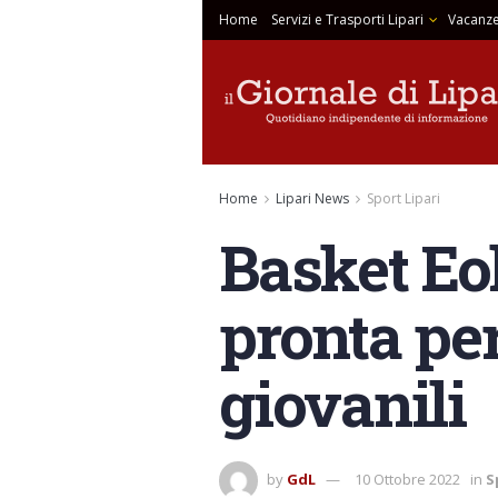
Home
Servizi e Trasporti Lipari
Vacanze
Home
Lipari News
Sport Lipari
Basket Eol
pronta pe
giovanili
by
GdL
10 Ottobre 2022
in
S