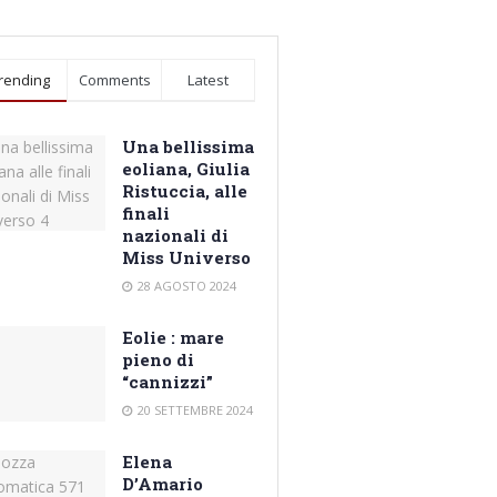
rending
Comments
Latest
Una bellissima
eoliana, Giulia
Ristuccia, alle
finali
nazionali di
Miss Universo
28 AGOSTO 2024
Eolie : mare
pieno di
“cannizzi”
20 SETTEMBRE 2024
Elena
D’Amario