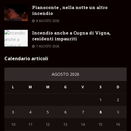
Pianoconte , nella notte un altro
incendio
8 AGOSTO 2026
Incendio anche a Cugna di Vigna,
residenti impauriti
7 AGOSTO 2026
Calendario articoli
AGOSTO 2026
L
M
M
G
V
S
D
1
2
3
4
5
6
7
8
9
10
11
12
13
14
15
16