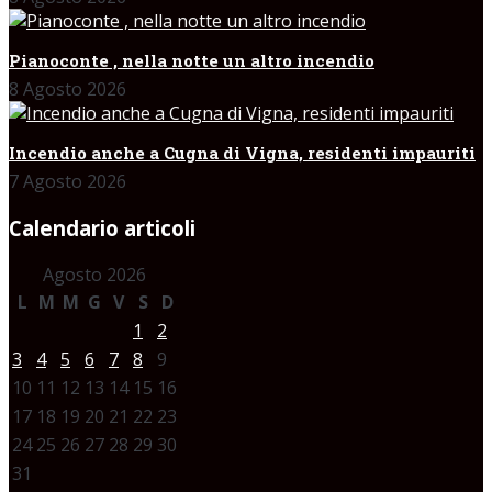
Pianoconte , nella notte un altro incendio
8 Agosto 2026
Incendio anche a Cugna di Vigna, residenti impauriti
7 Agosto 2026
Calendario articoli
Agosto 2026
L
M
M
G
V
S
D
1
2
3
4
5
6
7
8
9
10
11
12
13
14
15
16
17
18
19
20
21
22
23
24
25
26
27
28
29
30
31