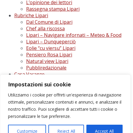
L’opinione dei lettori
Rassegna stampa Lipari
Rubriche Lipari
Dal Comune di Lipari
Chef alla riscossa
Lipari – Navigare infornati – Meteo & Food
Lipari – Dunqueperciò
Eolie “cu viersu” Lipari
Pensiero Rosa Lipari
Natural view Lipari
Pubbliredazionale
Casa Vacanze
Casa vacanze Lipari
Impostazioni sui cookie
Casa Vacanze Salina
Utilizziamo i cookie per offrirti un'esperienza di navigazione
ottimale, personalizzare contenuti e annunci, e analizzare il
nostro traffico. Puoi scegliere di accettare tutti i cookie o
Direttore responsabile: Peppe Paino - Eolmedia, via
Zinzolo, 20 - 980555 - Lipari (Me) - Tel. 3924544698 e-
personalizzare le tue preferenze.
mail: giornaledilipari@gmail.com -
peppepaino1@gmail.com Testata registrata al Tribunale
Customize
Reject All
Accept All