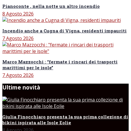
Pianoconte , nella notte un altro incendio
8 Agosto 2026
Incendio anche a Cugna di Vigna, residenti impauriti
7 Agosto 2026
Marco Mazzocchi : “fermate i rincari dei trasporti
marittimi per le isole”
7 Agosto 2026
Ultime novità
Giulia Finocchiaro presenta la sua prima collezione di
bikini ispirata alle Isole Eolie
8 Agosto 2026