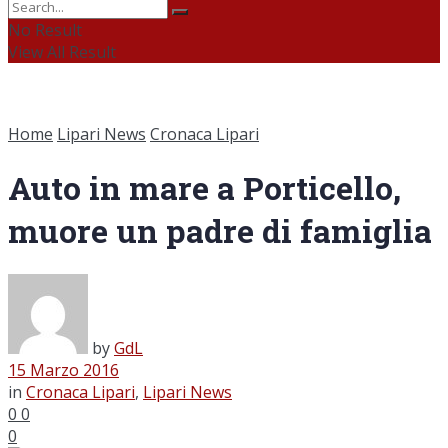
No Result
View All Result
Home
Lipari News
Cronaca Lipari
Auto in mare a Porticello,
muore un padre di famiglia
by
GdL
15 Marzo 2016
in
Cronaca Lipari
,
Lipari News
0
0
0