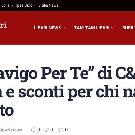
 Eolie
Ipse Dixit
Sicilia News
LIPARI NEWS
TAM TAM LIPARI
RUBRI
vigo Per Te” di C&
 e sconti per chi 
to
0
0
0
Lipari News