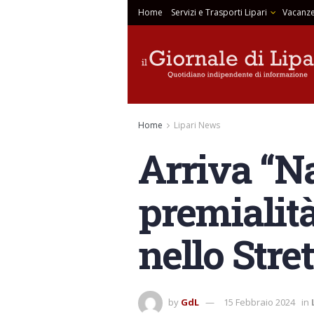
Home
Servizi e Trasporti Lipari
Vacanze
Home
Lipari News
Arriva “Na
premialità
nello Stret
by
GdL
15 Febbraio 2024
in