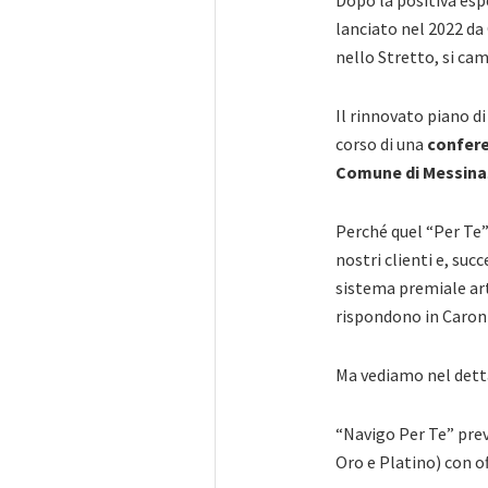
Dopo la positiva esp
lanciato nel 2022 da 
nello Stretto, si cam
Il rinnovato piano d
corso di una
confere
Comune di Messina
Perché quel “Per Te
nostri clienti e, su
sistema premiale art
rispondono in Caront
Ma vediamo nel dettag
“Navigo Per Te” pre
Oro e Platino) con 