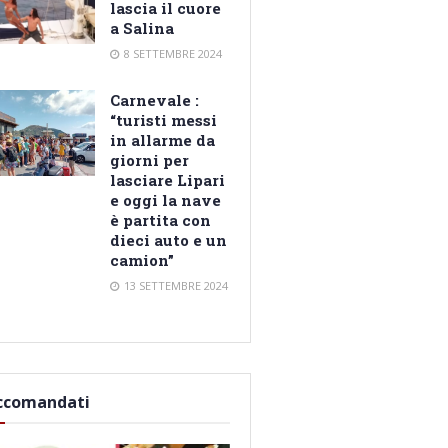
lascia il cuore
a Salina
8 SETTEMBRE 2024
Carnevale :
“turisti messi
in allarme da
giorni per
lasciare Lipari
e oggi la nave
è partita con
dieci auto e un
camion”
13 SETTEMBRE 2024
ccomandati