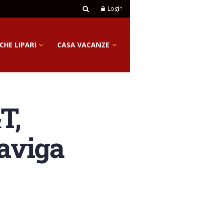
Login
CHE LIPARI
CASA VACANZE
T,
naviga