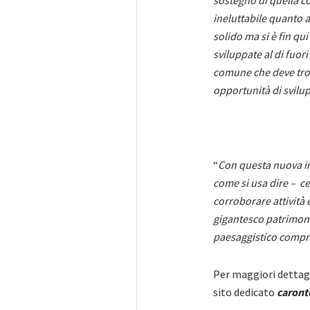
sostegno di quella c
ineluttabile quanto 
solido ma si è fin qui
sviluppate al di fuor
comune che deve trov
opportunità di svilu
“
Con questa nuova in
come si usa dire – ce
corroborare attività 
gigantesco patrimoni
paesaggistico compr
Per maggiori dettagl
sito dedicato
caront