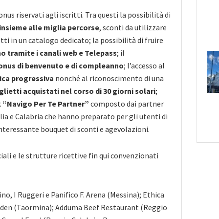
onus riservati agli iscritti. Tra questi la possibilità di
insieme alle miglia percorse
, sconti da utilizzare
ti in un catalogo dedicato; la possibilità di fruire
no tramite i canali web e Telepass
; il
onus di benvenuto e di compleanno
; l’accesso al
ica progressiva
nonché al riconoscimento di una
glietti acquistati nel corso di 30 giorni solari
;
 “Navigo Per Te Partner”
composto dai partner
lia e Calabria che hanno preparato per gli utenti di
nteressante bouquet di sconti e agevolazioni.
ali e le strutture ricettive fin qui convenzionati
no, I Ruggeri e Panifico F. Arena (Messina); Ethica
rden (Taormina); Adduma Beef Restaurant (Reggio