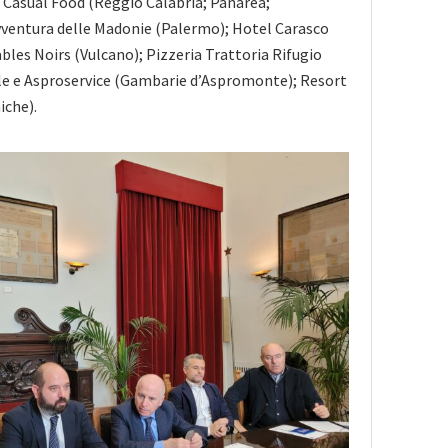
i Casual Food (Reggio Calabria; Panarea;
vventura delle Madonie (Palermo); Hotel Carasco
ables Noirs (Vulcano); Pizzeria Trattoria Rifugio
le e Asproservice (Gambarie d’Aspromonte); Resort
iche).