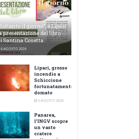
Soltanto il giorno”, a Lipari
a presentazione del libro
i Santina Cosetta
6 AGOSTO 2026
Lipari, grosso
incendio a
Schiccione
fortunatamente
domato
5 AGOSTO 2026
Panarea,
l’INGV scopre
un vasto
cratere