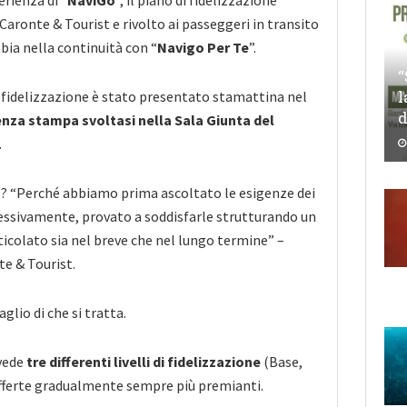
erienza di “
NaviGo
”, il piano di fidelizzazione
Caronte & Tourist e rivolto ai passeggeri in transito
bia nella continuità con “
Navigo Per Te
”.
“
l
i fidelizzazione è stato presentato stamattina nel
d
nza stampa svoltasi nella Sala Giunta del
.
”? “Perché abbiamo prima ascoltato le esigenze dei
ccessivamente, provato a soddisfarle strutturando un
icolato sia nel breve che nel lungo termine” –
e & Tourist.
lio di che si tratta.
vede
tre differenti livelli di fidelizzazione
(Base,
offerte gradualmente sempre più premianti.