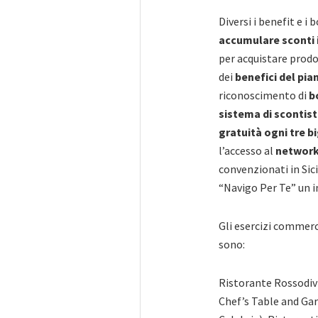
Diversi i benefit e i b
accumulare sconti 
per acquistare prodot
dei
benefici del pia
riconoscimento di
b
sistema di scontist
gratuità ogni tre bi
l’accesso al
network
convenzionati in Sici
“Navigo Per Te” un i
Gli esercizi commerci
sono:
Ristorante Rossodivi
Chef’s Table and Ga