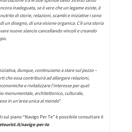
onurbazione tra le due sponde dello Stretto tanto
ancora inadeguata, se è vero che un legame esiste, è
 nutrito di storie, relazioni, scambi e iniziative i sono
i di un disegno, di una visione organica. C’è una storia
are nuovo slancio cancellando vincoli e creando
ppo.
iziativa, dunque, continuiamo a stare sul pezzo –
rti che essa contribuirà ad allargare relazioni,
economiche e rivitalizzare l’interesse per quel
o monumentale, architettonico, culturale,
eso in un’area unica al mondo
”.
i sul piano “Navigo Per Te” è possibile consultare il
etourist.it/navigo-per-te
.