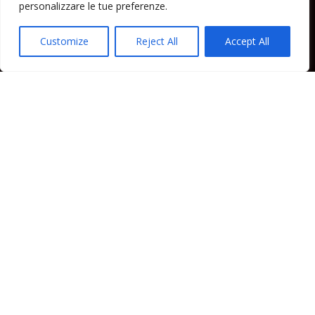
personalizzare le tue preferenze.
Cronaca Lipari
Politica Lipari
Customize
Reject All
Accept All
Cultura Lipari
Spettacoli Lipari
Sport Lipari
Tam Tam Lipari
Rubriche Lipari
Contatti
Direttore responsabile: Peppe Paino - Eolmedia, via Zinzolo, 20 - 980555 -
Lipari (Me) - Tel. 3924544698 e-mail: giornaledilipari@gmail.com -
peppepaino1@gmail.com Testata registrata al Tribunale di Barcellona
P.G.