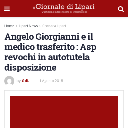
Home
Lipari News
Cronaca Lipari
Angelo Giorgianni e il
medico trasferito : Asp
revochi in autotutela
disposizione
by
GdL
1 Agosto 2018