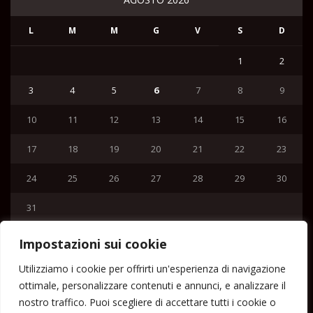
L
M
M
G
V
S
D
1
2
3
4
5
6
7
8
9
10
11
12
13
14
15
16
17
18
19
20
21
22
23
24
25
26
27
28
29
30
31
« Lug
Impostazioni sui cookie
Menu
Utilizziamo i cookie per offrirti un'esperienza di navigazione
ottimale, personalizzare contenuti e annunci, e analizzare il
Home
nostro traffico. Puoi scegliere di accettare tutti i cookie o
Lipari News