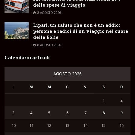
delle spese di viaggio
8 AGOSTO 2026
Lipari, un saluto che non è un addio:
persone e radici di un viaggio nel cuore
delle Eolie
8 AGOSTO 2026
Calendario articoli
AGOSTO 2026
L
M
M
G
V
S
D
1
2
3
4
5
6
7
8
9
10
11
12
13
14
15
16