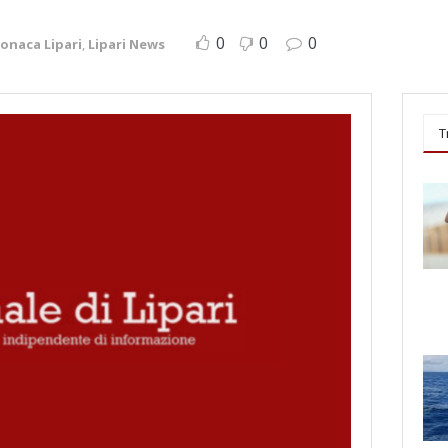
0
0
0
onaca Lipari
,
Lipari News
T