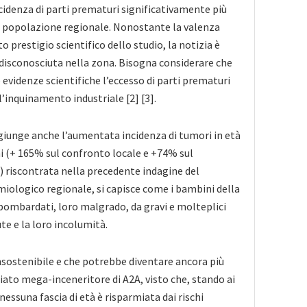
cidenza di parti prematuri significativamente più
a popolazione regionale. Nonostante la valenza
to prestigio scientifico dello studio, la notizia è
disconosciuta nella zona. Bisogna considerare che
evidenze scientifiche l’eccesso di parti prematuri
l’inquinamento industriale [2] [3].
aggiunge anche l’aumentata incidenza di tumori in età
i (+ 165% sul confronto locale e +74% sul
 riscontrata nella precedente indagine del
ologico regionale, si capisce come i bambini della
 bombardati, loro malgrado, da gravi e molteplici
ute e la loro incolumità.
nsostenibile e che potrebbe diventare ancora più
ato mega-inceneritore di A2A, visto che, stando ai
nessuna fascia di età è risparmiata dai rischi