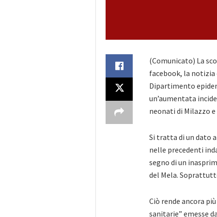
(Comunicato) La sco
facebook, la notizia
Dipartimento epidemi
un’aumentata incide
neonati di Milazzo e 
Si tratta di un dato
a
nelle precedenti ind
segno di un inasprim
del Mela. Soprattutto 
Ciò rende ancora più 
sanitarie” emesse da