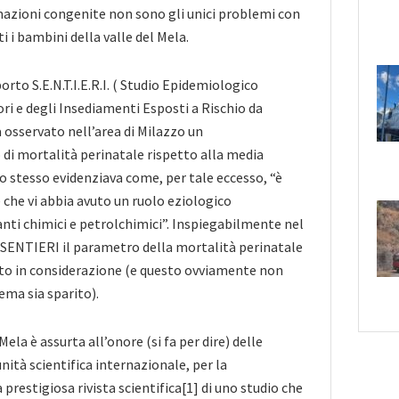
mazioni congenite non sono gli unici problemi con
ti i bambini della valle del Mela.
rto S.E.N.T.I.E.R.I. ( Studio Epidemiologico
ori e degli Insediamenti Esposti a Rischio da
 osservato nell’area di Milazzo un
o di mortalità perinatale rispetto alla media
to stesso evidenziava come, per tale eccesso, “è
 che vi abbia avuto un ruolo eziologico
anti chimici e petrolchimici”. Inspiegabilmente nel
 SENTIERI il parametro della mortalità perinatale
uto in considerazione (e questo ovviamente non
lema sia sparito).
Mela è assurta all’onore (si fa per dire) delle
ità scientifica internazionale, per la
prestigiosa rivista scientifica[1] di uno studio che