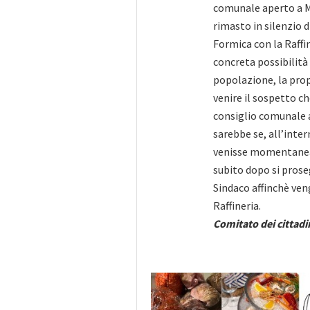
comunale aperto a M
rimasto in silenzio 
Formica con la Raffi
concreta possibilità d
popolazione, la prop
venire il sospetto ch
consiglio comunale a
sarebbe se, all’inter
venisse momentaneam
subito dopo si proseg
Sindaco affinchè ven
Raffineria.
Comitato dei cittadi