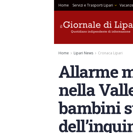
Home
Servizi e Trasporti Lipari
Vacanze
Home
Lipari News
Cronaca Lipari
Allarme m
nella Vall
bambini s
dell’inqu