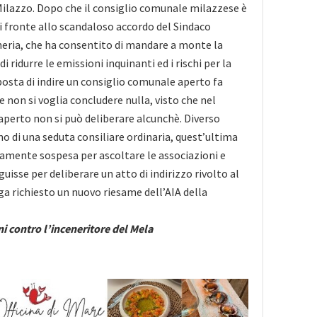
ilazzo. Dopo che il consiglio comunale milazzese è
di fronte allo scandaloso accordo del Sindaco
neria, che ha consentito di mandare a monte la
i ridurre le emissioni inquinanti ed i rischi per la
osta di indire un consiglio comunale aperto fa
e non si voglia concludere nulla, visto che nel
perto non si può deliberare alcunchè. Diverso
no di una seduta consiliare ordinaria, quest’ultima
ente sospesa per ascoltare le associazioni e
uisse per deliberare un atto di indirizzo rivolto al
ga richiesto un nuovo riesame dell’AIA della
ni contro l’inceneritore del Mela