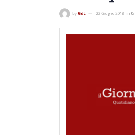
by
GdL
22 Giugno 2018
in
Cr