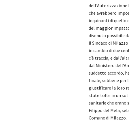
dell’Autorizzazione 
che avrebbero impost
inquinanti di quello 
del maggior impatto
divenuto possibile da
il Sindaco di Milazz
in cambio di due cen
c’è traccia, e dall’al
dal Ministero dell’Am
suddetto accordo, ha
finale, sebbene per 
giustificare la loro 
state tolte in un sol
sanitarie che erano 
Filippo del Mela, se
Comune di Milazzo.