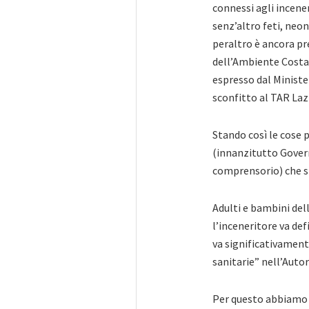
connessi agli incener
senz’altro feti, neo
peraltro è ancora pr
dell’Ambiente Costa
espresso dal Minister
sconfitto al TAR Laz
Stando così le cose 
(innanzitutto Govern
comprensorio) che si 
Adulti e bambini del
l’inceneritore va de
va significativament
sanitarie” nell’Auto
Per questo abbiamo a