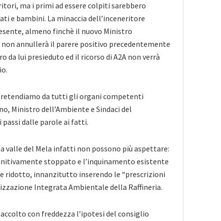
itori, ma i primi ad essere colpiti sarebbero
nati e bambini. La minaccia dell’inceneritore
esente, almeno finchè il nuovo Ministro
 non annullerà il parere positivo precedentemente
o da lui presieduto ed il ricorso di A2A non verrà
io.
pretendiamo da tutti gli organi competenti
o, Ministro dell’Ambiente e Sindaci del
passi dalle parole ai fatti.
la valle del Mela infatti non possono più aspettare:
finitivamente stoppato e l’inquinamento esistente
e ridotto, innanzitutto inserendo le “prescrizioni
rizzazione Integrata Ambientale della Raffineria.
ccolto con freddezza l’ipotesi del consiglio