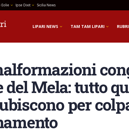
 Eolie
Ipse Dixit
Sicilia News
LIPARI NEWS
TAM TAM LIPARI
RUBRI
alformazioni con
e del Mela: tutto qu
ubiscono per colp
inamento