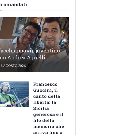
ccomandati
’acchiappavip juventino
on Andrea Agnelli
6 AGOSTO 2026
Francesco
Guccini, il
canto della
libertà: la
Sicilia
generosa e il
filo della
memoria che
arriva fino a