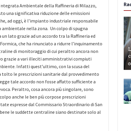
Ra
Integrata Ambientale della Raffineria di Milazzo,
o una significativa riduzione delle emissioni
che, ad oggi, è l’impianto industriale responsabile
 ambientale nella zona. Un colpo di spugna
 un lato grazie ad un accordo tra la Raffineria ed
o Formica, che ha rinunciato a ridurre l’inquinamento
L
traline di monitoraggio di cui peraltro ancora non
c
tro grazie a vari illeciti amministrativi compiuti
biente. Infatti quest’ultimo, con la scusa del
 tolto le prescrizioni sanitarie dal provvedimento
legge tale accordo non fosse affatto sufficiente a
revoca. Peraltro, cosa ancora più singolare, sono
 colpo anche le ben più corpose prescrizioni
state espresse dal Commissario Straordinario di San
bbene le suddette centraline siano destinate solo al