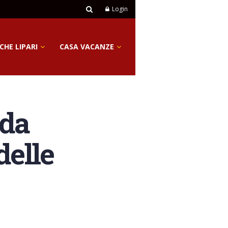
Login
CHE LIPARI
CASA VACANZE
 da
delle