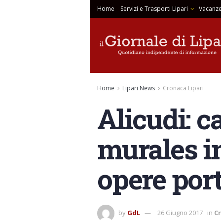
Home
Servizi e Trasporti Lipari
Vacanze
Home
Lipari News
Cronaca Lipari
Alicudi: 
murales in
opere port
by
GdL
26 Giugno 2017
in
Cr