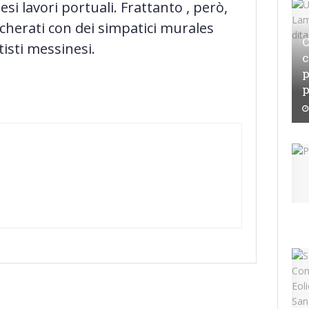
esi lavori portuali. Frattanto , però,
cherati con dei simpatici murales
C
tisti messinesi.
c
p
p