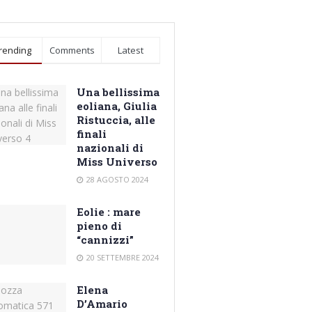
rending
Comments
Latest
Una bellissima
eoliana, Giulia
Ristuccia, alle
finali
nazionali di
Miss Universo
28 AGOSTO 2024
Eolie : mare
pieno di
“cannizzi”
20 SETTEMBRE 2024
Elena
D’Amario