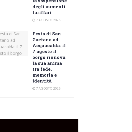
la sospensione
degli aumenti
tariffari
7 AGOSTO 2026
Festa di San
Gaetano ad
Acquacalda: il
7 agosto il
borgo rinnova
la sua anima
tra fede,
memoria e
identità
7 AGOSTO 2026