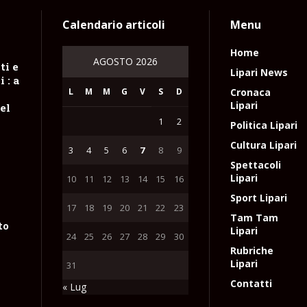
Calendario articoli
Menu
Home
AGOSTO 2026
ti e
Lipari News
 : a
L
M
M
G
V
S
D
Cronaca
Lipari
el
1
2
Politica Lipari
Cultura Lipari
3
4
5
6
7
8
9
Spettacoli
Lipari
10
11
12
13
14
15
16
Sport Lipari
17
18
19
20
21
22
23
Tam Tam
to
Lipari
24
25
26
27
28
29
30
Rubriche
Lipari
31
Contatti
« Lug