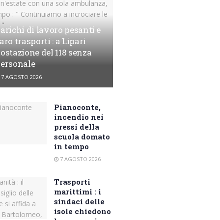
arichi di lavoro pesanti e
aro trasporti : a Lipari
ostazione del 118 senza
ersonale
7 AGOSTO 2026
Pianoconte,
incendio nei
pressi della
scuola domato
in tempo
7 AGOSTO 2026
Trasporti
marittimi : i
sindaci delle
isole chiedono