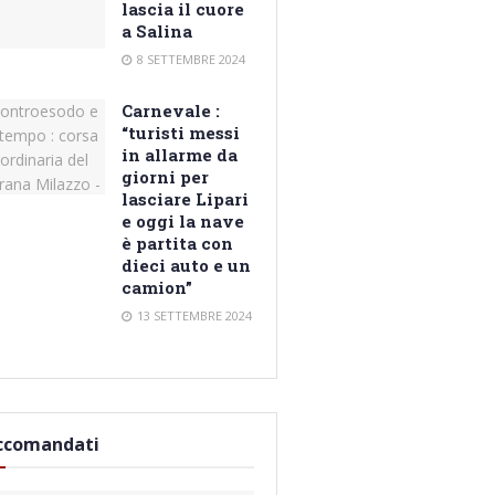
lascia il cuore
a Salina
8 SETTEMBRE 2024
Carnevale :
“turisti messi
in allarme da
giorni per
lasciare Lipari
e oggi la nave
è partita con
dieci auto e un
camion”
13 SETTEMBRE 2024
ccomandati