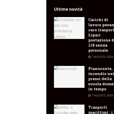
Ultime novità
Carichi di
lavoro pesan
caro trasporti
Lipari
postazione d
118 senza
personale
7 AGOSTO 2026
Pianoconte,
incendio nei
pressi della
scuola doma
in tempo
7 AGOSTO 2026
Trasporti
marittimi : i