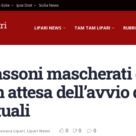
 Eolie
Ipse Dixit
Sicilia News
LIPARI NEWS
TAM TAM LIPARI
RUBRI
cassoni mascherati
 attesa dell’avvio 
uali
0
0
0
onaca Lipari
,
Lipari News