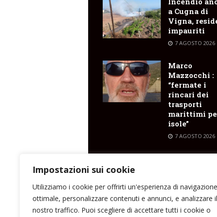
Incendio an
a Cugna di
Vigna, resid
impauriti
7 AGOSTO 2026
Marco
Mazzocchi :
“fermate i
rincari dei
trasporti
marittimi pe
isole”
7 AGOSTO 2026
A Stromboli
cultura, mus
Impostazioni sui cookie
arte e incont
Utilizziamo i cookie per offrirti un'esperienza di navigazion
7 AGOSTO 2026
ottimale, personalizzare contenuti e annunci, e analizzare i
nostro traffico. Puoi scegliere di accettare tutti i cookie o