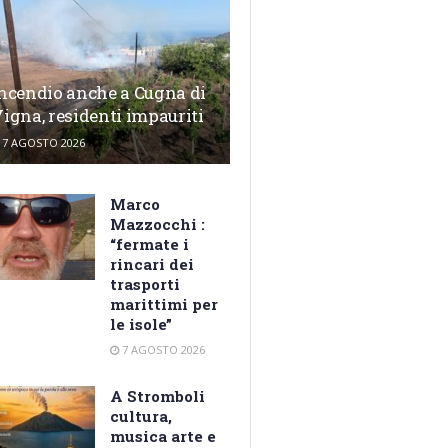
ncendio anche a Cugna di
igna, residenti impauriti
7 AGOSTO 2026
Marco
Mazzocchi :
“fermate i
rincari dei
trasporti
marittimi per
le isole”
7 AGOSTO 2026
A Stromboli
cultura,
musica arte e