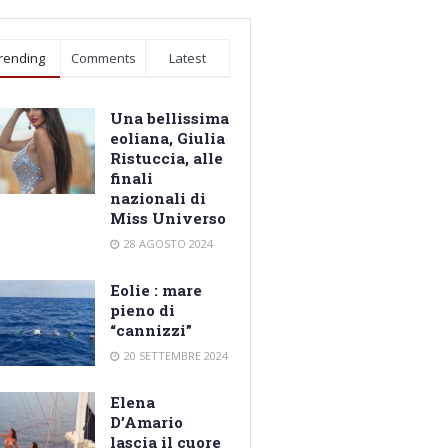
rending
Comments
Latest
Una bellissima
eoliana, Giulia
Ristuccia, alle
finali
nazionali di
Miss Universo
28 AGOSTO 2024
Eolie : mare
pieno di
“cannizzi”
20 SETTEMBRE 2024
Elena
D’Amario
lascia il cuore