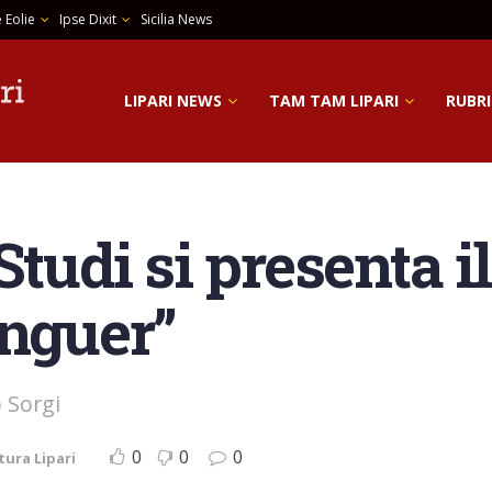
 Eolie
Ipse Dixit
Sicilia News
LIPARI NEWS
TAM TAM LIPARI
RUBRI
Studi si presenta il
inguer”
 Sorgi
0
0
0
tura Lipari