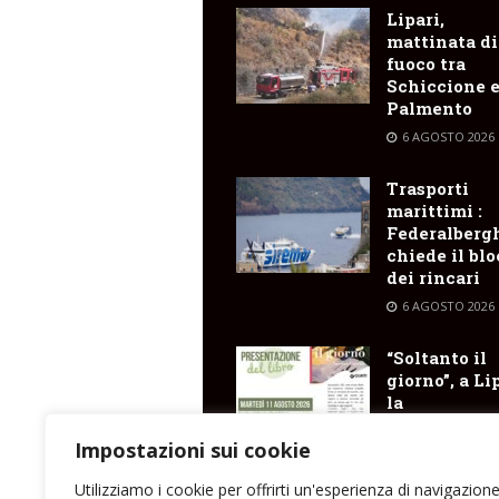
Lipari,
mattinata di
fuoco tra
Schiccione 
Palmento
6 AGOSTO 2026
Trasporti
marittimi :
Federalberg
chiede il bl
dei rincari
6 AGOSTO 2026
“Soltanto il
giorno”, a Li
la
presentazio
del libro di
Impostazioni sui cookie
Santina Cose
Utilizziamo i cookie per offrirti un'esperienza di navigazion
6 AGOSTO 2026