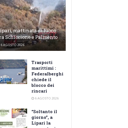
ipari, mattinata di fuoco
ra Schiccione e Palmento
6 AGOSTO 2026
Trasporti
marittimi :
Federalberghi
chiede il
blocco dei
rincari
6 AGOSTO 2026
“Soltanto il
giorno”, a
Lipari la