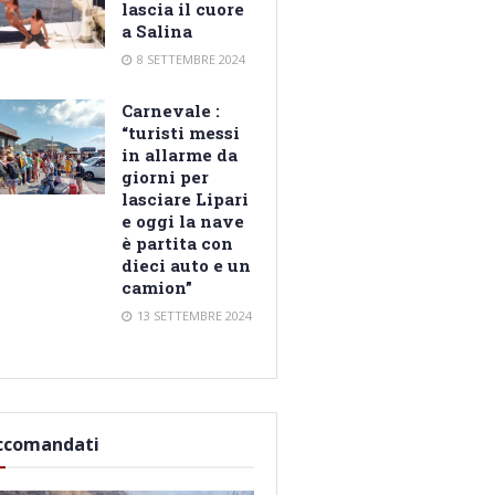
lascia il cuore
a Salina
8 SETTEMBRE 2024
Carnevale :
“turisti messi
in allarme da
giorni per
lasciare Lipari
e oggi la nave
è partita con
dieci auto e un
camion”
13 SETTEMBRE 2024
ccomandati