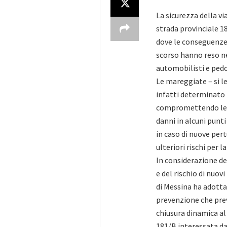
La sicurezza della vi
strada provinciale 18
dove le conseguenze
scorso hanno reso ne
automobilisti e pedo
Le mareggiate – si l
infatti determinato
compromettendo le p
danni in alcuni punt
in caso di nuove pe
ulteriori rischi per 
In considerazione de
e del rischio di nuov
di Messina ha adottat
prevenzione che prev
chiusura dinamica al
181/B interessata da