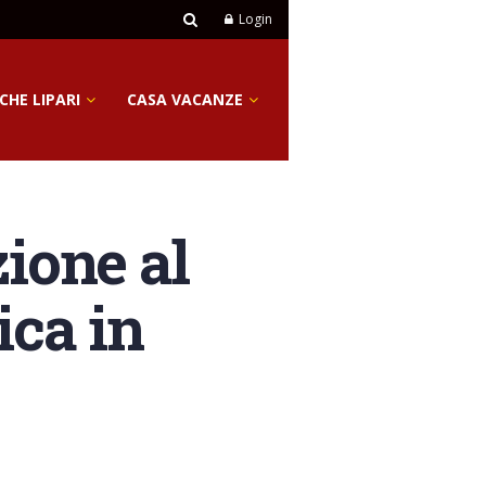
Login
CHE LIPARI
CASA VACANZE
zione al
ica in