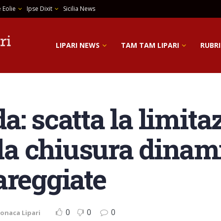
 Eolie
Ipse Dixit
Sicilia News
LIPARI NEWS
TAM TAM LIPARI
RUBRI
: scatta la limita
 la chiusura dinam
areggiate
0
0
0
onaca Lipari