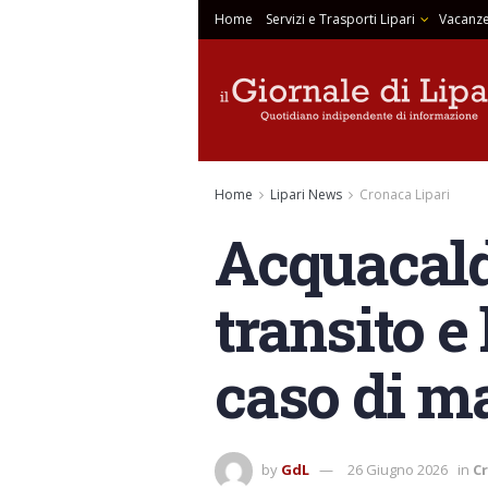
Home
Servizi e Trasporti Lipari
Vacanze
Home
Lipari News
Cronaca Lipari
Acquacalda
transito e
caso di m
by
GdL
26 Giugno 2026
in
Cr