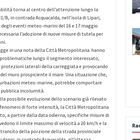
abilità torna al centro dell’attenzione lungo la
1/B, in contrada Acquacalda, nell’isola di Lipari,
 degli eventi meteo-marini del 16 e 17 maggio
cessaria l’adozione di nuove misure di tutela per
ni.
egge in una nota della Città Metropolitana. hanno
 problematiche lungo il segmento interessato,
rotezioni laterali della carreggiata e provocando
i del muro prospiciente il mare. Una situazione che,
rturbazioni meteo-marine, potrebbe comportare
la pubblica incolumità.
lla possibile evoluzione dello scenario già rilevato
i fenomeni di forte intensità, la Città Metropolitana
o, a partire dalla data odierna, specifiche misure di
edono il limite massimo di velocità a 20 km/h e la
Ra
 transito della porzione della strada provinciale
i danni, in contrada Acquacalda, all’altezza