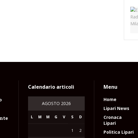
Calendario articoli
Menu
o
Home
AGOSTO 2026
Lipari News
L
M
M
G
V
S
D
Cronaca
nte
Lipari
1
2
Politica Lipari