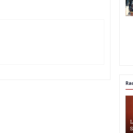
Ra
L
S