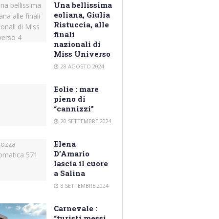
Una bellissima
eoliana, Giulia
Ristuccia, alle
finali
nazionali di
Miss Universo
28 AGOSTO 2024
Eolie : mare
pieno di
“cannizzi”
20 SETTEMBRE 2024
Elena
D’Amario
lascia il cuore
a Salina
8 SETTEMBRE 2024
Carnevale :
“turisti messi