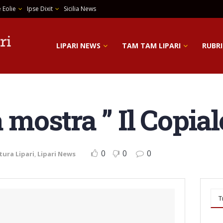
 Eolie
Ipse Dixit
Sicilia News
LIPARI NEWS
TAM TAM LIPARI
RUBRI
a mostra ” Il Copial
0
0
0
tura Lipari
,
Lipari News
T