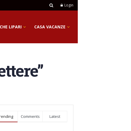
Login
CHE LIPARI
CASA VACANZE
ettere”
rending
Comments
Latest