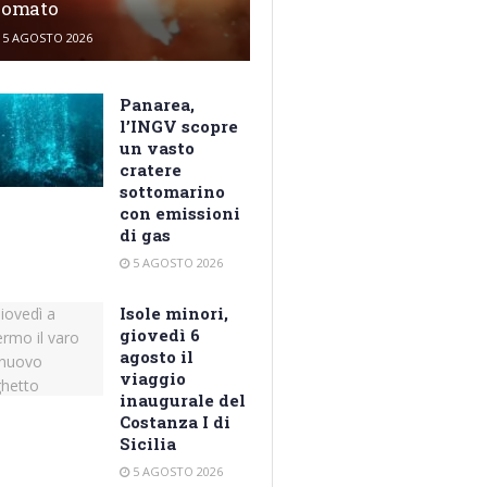
domato
5 AGOSTO 2026
Panarea,
l’INGV scopre
un vasto
cratere
sottomarino
con emissioni
di gas
5 AGOSTO 2026
Isole minori,
giovedì 6
agosto il
viaggio
inaugurale del
Costanza I di
Sicilia
5 AGOSTO 2026