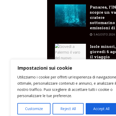
Panarea, l’I
scopre un va
cratere
sottomarino
emissioni di
5 AGOSTO 2026
Isole minori,
giovedì 6 ag
il viaggio
inaugurale d
Costanza I d
Impostazioni sui cookie
Sicilia
Utilizziamo i cookie per offrirti un'esperienza di navigazion
5 AGOSTO 2026
ottimale, personalizzare contenuti e annunci, e analizzare i
nostro traffico. Puoi scegliere di accettare tutti i cookie o
personalizzare le tue preferenze.
Direttore responsabile: Peppe Paino - Eolmed
Customize
Reject All
Accept All
peppepaino1@gmail.com Testata registrata a