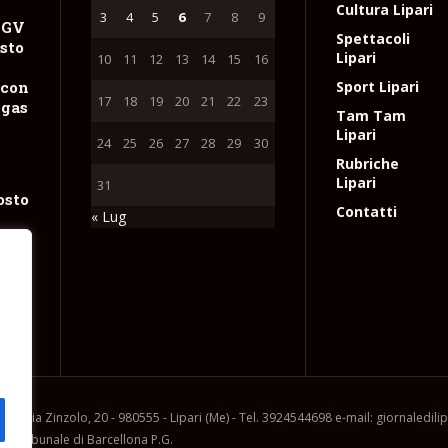
Cultura Lipari
3
4
5
6
7
8
9
NGV
Spettacoli
sto
Lipari
10
11
12
13
14
15
16
 con
Sport Lipari
17
18
19
20
21
22
23
 gas
Tam Tam
Lipari
24
25
26
27
28
29
30
Rubriche
Lipari
31
osto
Contatti
« Lug
el
i
e
l
ia, via Zinzolo, 20 - 980555 - Lipari (Me) - Tel. 3924544698 e-mail: giornaledil
l Tribunale di Barcellona P.G.