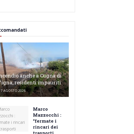
ccomandati
ncendio anche a Cugna di
igna, residenti impauriti
7 AGOSTO 2026
Marco
Mazzocchi :
“fermate i
rincari dei
trasporti