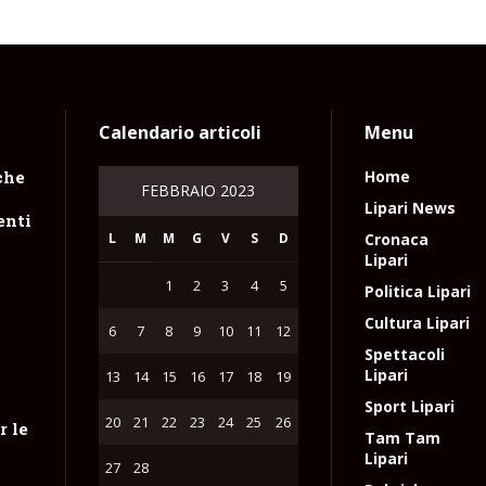
Calendario articoli
Menu
che
Home
FEBBRAIO 2023
Lipari News
enti
L
M
M
G
V
S
D
Cronaca
Lipari
1
2
3
4
5
Politica Lipari
Cultura Lipari
6
7
8
9
10
11
12
Spettacoli
Lipari
13
14
15
16
17
18
19
Sport Lipari
20
21
22
23
24
25
26
r le
Tam Tam
Lipari
27
28