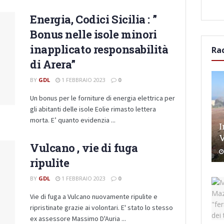
Energia, Codici Sicilia : ”
Bonus nelle isole minori
inapplicato responsabilità
Ra
di Arera”
BY
GDL
1 FEBBRAIO 2023
0
Un bonus per le forniture di energia elettrica per
gli abitanti delle isole Eolie rimasto lettera
morta. E’ quanto evidenzia ...
I
V
Vulcano , vie di fuga
ripulite
BY
GDL
1 FEBBRAIO 2023
0
Vie di fuga a Vulcano nuovamente ripulite e
ripristinate grazie ai volontari. E' stato lo stesso
ex assessore Massimo D'Auria ...