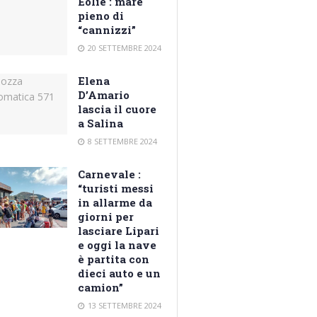
Eolie : mare
pieno di
“cannizzi”
20 SETTEMBRE 2024
Elena
D’Amario
lascia il cuore
a Salina
8 SETTEMBRE 2024
Carnevale :
“turisti messi
in allarme da
giorni per
lasciare Lipari
e oggi la nave
è partita con
dieci auto e un
camion”
13 SETTEMBRE 2024