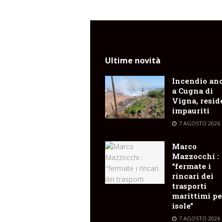
Ultime novità
Incendio an
a Cugna di
Vigna, resid
impauriti
7 AGOSTO 2026
Marco
Mazzocchi :
“fermate i
rincari dei
trasporti
marittimi pe
isole”
7 AGOSTO 2026