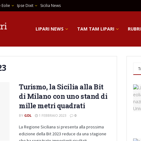
 Eolie
Ipse Dixit
Sicilia News
LIPARI NEWS
TAM TAM LIPARI
RUBRI
23
T
Turismo, la Sicilia alla Bit
di Milano con uno stand di
mille metri quadrati
BY
GDL
1 FEBBRAIO 2023
0
La Regione Siciliana si presenta alla prossima
edizione della Bit 2023 reduce da una stagione
che ha registrato importanti risultati ...