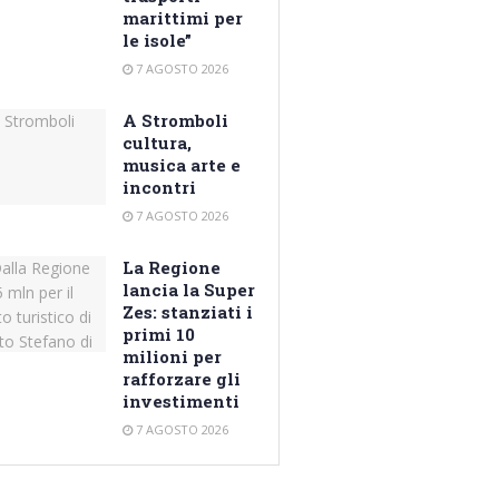
marittimi per
le isole”
7 AGOSTO 2026
A Stromboli
cultura,
musica arte e
incontri
7 AGOSTO 2026
La Regione
lancia la Super
Zes: stanziati i
primi 10
milioni per
rafforzare gli
investimenti
7 AGOSTO 2026