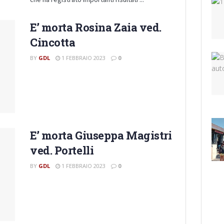
E’ morta Rosina Zaia ved.
Cincotta
BY
GDL
1 FEBBRAIO 2023
0
E’ morta Giuseppa Magistri
ved. Portelli
BY
GDL
1 FEBBRAIO 2023
0