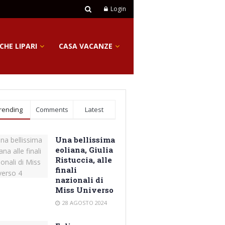
Login
CHE LIPARI
CASA VACANZE
rending
Comments
Latest
Una bellissima
eoliana, Giulia
Ristuccia, alle
finali
nazionali di
Miss Universo
28 AGOSTO 2024