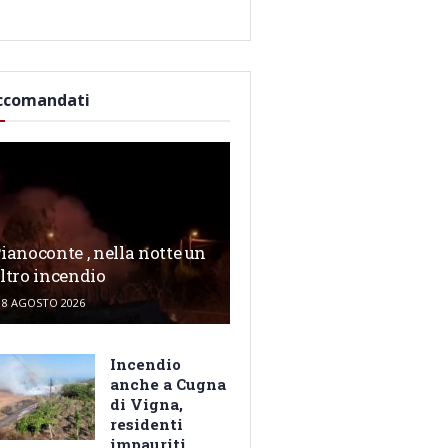
ccomandati
ianoconte , nella notte un
ltro incendio
8 AGOSTO 2026
Incendio
anche a Cugna
di Vigna,
residenti
impauriti