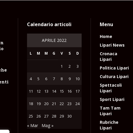
Calendario articoli
Menu
Home
APRILE 2022
un
Lipari News
io
L
M
M
G
V
S
D
Cronaca
Lipari
1
2
3
Politica Lipari
che
Cultura Lipari
4
5
6
7
8
9
10
enti
Spettacoli
Lipari
11
12
13
14
15
16
17
Sport Lipari
18
19
20
21
22
23
24
Tam Tam
Lipari
25
26
27
28
29
30
Rubriche
« Mar
Mag »
Lipari