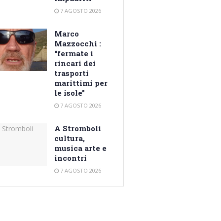
7 AGOSTO 2026
Marco
Mazzocchi :
“fermate i
rincari dei
trasporti
marittimi per
le isole”
7 AGOSTO 2026
A Stromboli
cultura,
musica arte e
incontri
7 AGOSTO 2026