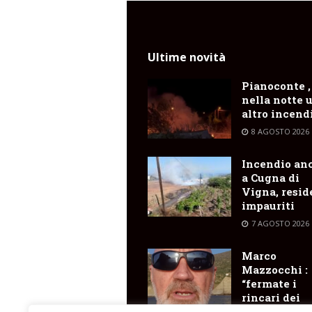
Ultime novità
Pianoconte ,
nella notte 
altro incend
8 AGOSTO 2026
Incendio an
a Cugna di
Vigna, resid
impauriti
7 AGOSTO 2026
Marco
Mazzocchi :
“fermate i
rincari dei
trasporti