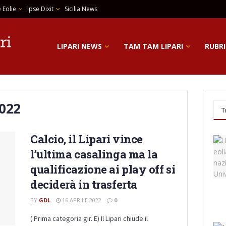
 Eolie
Ipse Dixit
Sicilia News
LIPARI NEWS
TAM TAM LIPARI
RUBRI
2022
T
Calcio, il Lipari vince
l’ultima casalinga ma la
qualificazione ai play off si
deciderà in trasferta
BY
GDL
16 APRILE 2022
0
( Prima categoria gir. E) Il Lipari chiude il