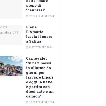
Eolie : mare
pieno di
“cannizzi”
20 SETTEMBRE 2024
Elena
D’Amario
lascia il cuore
a Salina
8 SETTEMBRE 2024
Carnevale :
“turisti messi
in allarme da
giorni per
lasciare Lipari
e oggi la nave
è partita con
dieci auto e un
camion”
13 SETTEMBRE 2024