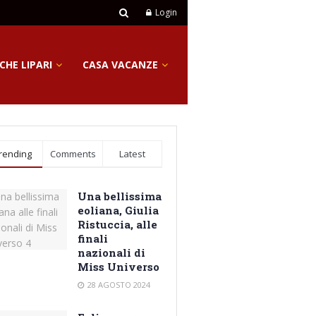
Login
CHE LIPARI
CASA VACANZE
rending
Comments
Latest
Una bellissima
eoliana, Giulia
Ristuccia, alle
finali
nazionali di
Miss Universo
28 AGOSTO 2024