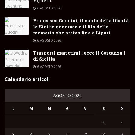
Agnelli
6 AGOSTO 2026
Francesco Guccini, il canto della libertà:
la Sicilia generosa e il filo della
memoria che arriva fino a Lipari
6 AGOSTO 2026
Trasporti marittimi : ecco il Costanza I
di Sicilia
6 AGOSTO 2026
Calendario articoli
AGOSTO 2026
L
M
M
G
V
S
D
1
2
3
4
5
6
7
8
9