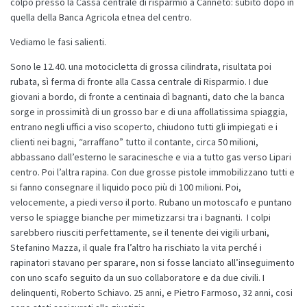
colpo presso la Cassa centrale di risparmio a Canneto: subito dopo in
quella della Banca Agricola etnea del centro.
Vediamo le fasi salienti.
Sono le 12.40. una motocicletta di grossa cilindrata, risultata poi
rubata, sì ferma di fronte alla Cassa centrale di Risparmio. I due
giovani a bordo, di fronte a centinaia dì bagnanti, dato che la banca
sorge in prossimità di un grosso bar e di una affollatissima spiaggia,
entrano negli uffici a viso scoperto, chiudono tutti gli impiegati e i
clienti nei bagni, “arraffano” tutto il contante, circa 50 milioni,
abbassano dall’esterno le saracinesche e via a tutto gas verso Lipari
centro. Poi l’altra rapina. Con due grosse pistole immobilizzano tutti e
si fanno consegnare il liquido poco più di 100 milioni. Poi,
velocemente, a piedi verso il porto. Rubano un motoscafo e puntano
verso le spiagge bianche per mimetizzarsi tra i bagnanti. I colpi
sarebbero riusciti perfettamente, se il tenente dei vigili urbani,
Stefanino Mazza, il quale fra l’altro ha rischiato la vita perché i
rapinatori stavano per sparare, non si fosse lanciato all’inseguimento
con uno scafo seguito da un suo collaboratore e da due civili. I
delinquenti, Roberto Schiavo. 25 anni, e Pietro Farmoso, 32 anni, cosi