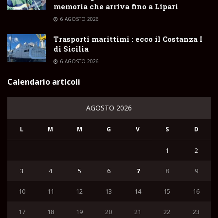
memoria che arriva fino a Lipari
6 AGOSTO 2026
Trasporti marittimi : ecco il Costanza I
di Sicilia
6 AGOSTO 2026
Calendario articoli
AGOSTO 2026
L
M
M
G
V
S
D
1
2
3
4
5
6
7
8
9
10
11
12
13
14
15
16
17
18
19
20
21
22
23