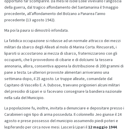
opportuno far scomparire. Da mesi le isole Eolie vivevano l’angoscia
della guerra, dal tragico affondamento del Santamarina il 9 maggio
precedente, all’affondamento del Bolzano a Panarea l’anno
precedente (13 agosto 1942).
Ma poi la paura si dimostrò infondata.
La fatidica occupazione si ridusse ad un normale attracco dei mezzi
militari da sbarco degli Alleati al molo di Marina Corta. Rincuorati, i
liparoti si accostarono ai mezza di sbarco, fraternizzarono con gli
occupanti, che li provvedono di cibarie e di dolciumi: la tessera
annonaria, allora, consentiva appena la distribuzione di 200 grammi di
pane a testa. Le ulteriori provviste alimentari arriveranno una
settimana dopo, il 25 agosto. Le truppe alleate, comandate dal
Capitano di Vascello E. A. Dubose, traevano prigionieri alcuni militari
del presidio di Lipari e si facevano consegnare la bandiera nazionale
nella sala del Municipio.
La popolazione fu, inoltre, invitata a denunciare e depositare presso i
Carabinieri ogni tipo di arma posseduta. Il colonnello Jeo giunse il 24
agosto e prese possesso del municipio assumendo piedi poteri e
legiferando per circa nove mesi. Lascerà Lipari il
12 maggio 1944
.