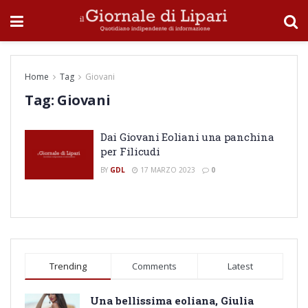
Home
Tag
Giovani
Tag:
Giovani
Dai Giovani Eoliani una panchina
per Filicudi
BY
GDL
17 MARZO 2023
0
Trending
Comments
Latest
Una bellissima eoliana, Giulia