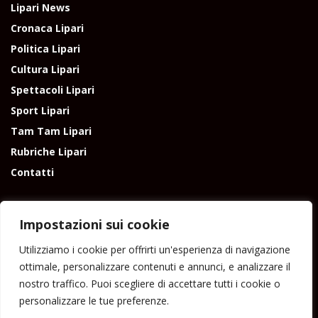
Lipari News
Cronaca Lipari
Politica Lipari
Cultura Lipari
Spettacoli Lipari
Sport Lipari
Tam Tam Lipari
Rubriche Lipari
Contatti
Impostazioni sui cookie
Utilizziamo i cookie per offrirti un'esperienza di navigazione
Direttore responsabile: Peppe Paino - Eolmedia, via Zinzolo, 20 - 980555 -
ottimale, personalizzare contenuti e annunci, e analizzare il
Lipari (Me) - Tel. 3924544698 e-mail: giornaledilipari@gmail.com -
nostro traffico. Puoi scegliere di accettare tutti i cookie o
peppepaino1@gmail.com Testata registrata al Tribunale di Barcellona
personalizzare le tue preferenze.
P.G.