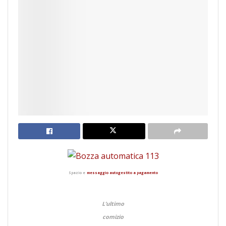
Spazio e
messaggio autogestito a pagamen
to
L’ultimo
comizio