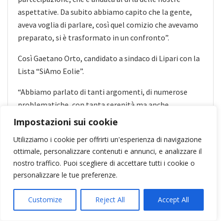
aspettative. Da subito abbiamo capito che la gente,
aveva voglia di parlare, così quel comizio che avevamo
preparato, si è trasformato in un confronto”.
Così Gaetano Orto, candidato a sindaco di Lipari con la
Lista “SiAmo Eolie”.
“Abbiamo parlato di tanti argomenti, di numerose
problematiche, con tanta serenità ma anche
riscontrando il disappunto di chi da troppo tempo
Impostazioni sui cookie
aspetta risposte. Abbiamo percepito nella gente, la
Utilizziamo i cookie per offrirti un'esperienza di navigazione
voglia di interagire, di collaborare, di mettersi a
ottimale, personalizzare contenuti e annunci, e analizzare il
disposizione. Alla fine con grande soddisfazione di
nostro traffico. Puoi scegliere di accettare tutti i cookie o
tutti ci siamo salutati e dati appuntamento. A
personalizzare le tue preferenze.
Stromboli tornerò da Sindaco perché c’è tanto da fare
e iniziare a lavorare per questa meravigliosa isola.
Customize
Reject All
Accept All
Abbiamo lasciato ad altri l’onore di metterci solo la
faccia, noi abbiamo scelto di metterci il cuore, perché