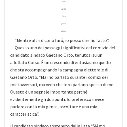
Clicca
sulla
foto
per il
video
“Mentre altri dicono faró, io posso dire ho fatto”.
Questo uno dei passaggi significativi del comizio del
candidato sindaco Gaetano Orto, tenutosi su un
affollato Corso. È un crescendo di entusiasmo quello
che sta accompagnando la campagna elettorale di
Gaetano Orto. “Mai ho parlato durante i comizi dei
miei avversari, ma vedo che loro parlano spesso di me.
Questo è un segnale importante perché
evidentemente gli do spunti. Io preferisco invece
parlare con la mia gente, ascoltare è una mia
caratteristica”.
Il candidato sindaco sostenuto dalla lista “SiAmo