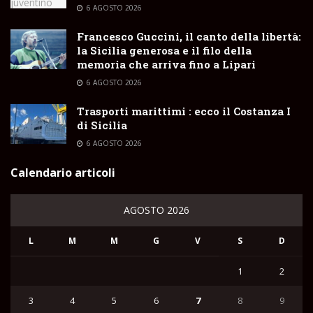
6 AGOSTO 2026
Francesco Guccini, il canto della libertà:
la Sicilia generosa e il filo della
memoria che arriva fino a Lipari
6 AGOSTO 2026
Trasporti marittimi : ecco il Costanza I
di Sicilia
6 AGOSTO 2026
Calendario articoli
AGOSTO 2026
L
M
M
G
V
S
D
1
2
3
4
5
6
7
8
9