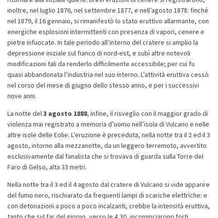
inoltre, nel luglio 1876, nel settembre 1877, e nell’agosto 1878: finché
nel 1879, il 16 gennaio, si rimanifestò lo stato eruttivo allarmante, con
energiche esplosioni intermittenti con presenza di vapori, cenere e
pietre infuocate. In tale periodo all’interno del cratere si amplio la
depressione iniziale sul fianco di nord-est, e subì altre notevoli
modificazioni tali da renderlo difficilmente accessibile; per cui fu
quasi abbandonata l’industria nel suo interno. L’attività eruttiva cessò
nel corso del mese di giugno dello stesso anno, e per i successivi
nove anni.
La notte del
3 agosto 1888
, infine, il risveglio con il maggior grado di
violenza mai registrato a memoria d’uomo nell’isola di Vulcano e nelle
altre isole delle Eolie. L’eruzione è preceduta, nella notte tra il 2 ed il 3
agosto, intorno alla mezzanotte, da un leggero terremoto, avvertito
esclusivamente dal fanalista che si trovava di guarda sulla Torre del
Faro di Gelso, alta 33 metri.
Nella notte tra il 3 ed il 4 agosto dal cratere di Vulcano si vide apparire
del fumo nero, rischiarato da frequenti lampi di scariche elettriche: e
con detonazioni a poco a poco incalzanti, crebbe la intensità eruttiva,
tanto che sul far del giorno, verso le 4,30, incominciarono forti