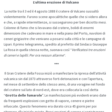
L’ultima eruzione di Vulcano
La notte tra il 3 ed il 4 agosto 1888 il cratere di Vulcano sussultò
violentemente. Furono scene apocalittiche quelle che si videro allora
e che, a rapide intermittenze, si susseguirono per ben diciotto mesi.
Colonne di fumo che si levavano dal cratere, bolidi di enormi
dimensioni che cadevano in mare e nella piana del Porto, nuvoloni di
ceneri grigiastre che venivano a posarsi sulla città e le campagne di
Lipari. Il primo telegramma, spedito al prefetto dal Sindaco Giuseppe
La Rosa in quella stessa notte, suonava così “
Verificatesi tre eruzioni
di ceneri e lapilli. Per ora nessun allarme
“.
***
Il Gran Cratere della Fossa iniziò a manifestare la ripresa dell’attività
vulcanica sin dal 1873 attraverso forti detonazioni e con l’apertura,
nel mese di settembre dello stesso anno, di una voragine nel fondo
del cratere sul lato di nord-est, dove era collocata la così detta
“
Grotta delle fumarole
”. Le manifestazioni più evidenti erano date
da frequenti esplosioni con getto di vapore, cenere e pietre
infuocate. Questo fenomeno era durato circa 45 giorni per poi
ritornare alla iniziale quiete. Brevi eruzioni di cenere si registrarono,