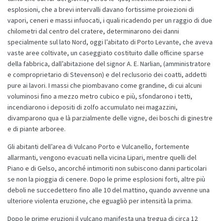
esplosioni, che a brevi intervalli davano fortissime proiezioni di
vapori, ceneri e massi infuocati, i quali ricadendo per un raggio di due
chilometri dal centro del cratere, determinarono dei danni
specialmente sul lato Nord, oggi l’abitato di Porto Levante, che aveva
vaste aree coltivate, un caseggiato costituito dalle officine sparse
della fabbrica, dall’abitazione del signor A. E. Narlian, (amministratore
e comproprietario di Stevenson) e del reclusorio dei coatti, addetti
pure ai lavori.
I massi che piombavano come grandine, di cui alcuni
voluminosi fino a mezzo metro cubico e più, sfondarono i tetti,
incendiarono i depositi di zolfo accumulato nei magazzini,
divamparono qua e là parzialmente delle vigne, dei boschi di ginestre
e di piante arboree.
Gli abitanti dell’area di Vulcano Porto e Vulcanello, fortemente
allarmanti, vengono evacuati nella vicina Lipari, mentre quelli del
Piano e di Gelso, ancorché intimoriti non subiscono danni particolari
se non la pioggia di cenere. Dopo le prime esplosioni forti, altre più
deboli ne succedettero fino alle 10 del mattino, quando avvenne una
ulteriore violenta eruzione, che eguagliò per intensità la prima.
Dopo le prime eruzioni il vulcano manifesta una tregua di circa 12