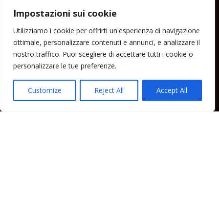
« Lug
Impostazioni sui cookie
Menu
Utilizziamo i cookie per offrirti un'esperienza di navigazione
ottimale, personalizzare contenuti e annunci, e analizzare il
Home
nostro traffico. Puoi scegliere di accettare tutti i cookie o
Lipari News
personalizzare le tue preferenze.
Cronaca Lipari
Politica Lipari
Customize
Reject All
Accept All
Cultura Lipari
Spettacoli Lipari
Sport Lipari
Tam Tam Lipari
Rubriche Lipari
Contatti