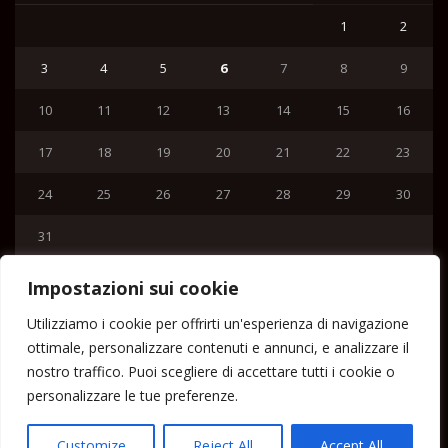
1
2
3
4
5
6
7
8
9
10
11
12
13
14
15
16
17
18
19
20
21
22
23
24
25
26
27
28
29
30
31
« Lug
Impostazioni sui cookie
Menu
Utilizziamo i cookie per offrirti un'esperienza di navigazione
ottimale, personalizzare contenuti e annunci, e analizzare il
Home
nostro traffico. Puoi scegliere di accettare tutti i cookie o
Lipari News
personalizzare le tue preferenze.
Cronaca Lipari
Politica Lipari
Customize
Reject All
Accept All