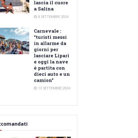
lascia il cuore
a Salina
8 SETTEMBRE 2024
Carnevale :
“turisti messi
in allarme da
giorni per
lasciare Lipari
e oggi la nave
è partita con
dieci auto e un
camion”
13 SETTEMBRE 2024
ccomandati