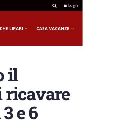
Login
CHE LIPARI
CASA VACANZE
 il
i ricavare
3 e 6