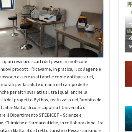
“
l
d
Lipari residui o scarti del pesce in molecole
 nuovi prodotti. Ricavarne, in pratica, il collagene e
 possono essere usati anche come antibatterici,
umorali per la salute umana nel campo delle
he per altri svariati usi, tra i quali anche la
alità del progetto Bythos, realizzato nell’ambito dei
alia-Malta, di cui è capofila l’Università di
are il Dipartimento STEBICEF – Scienze e
e, Chimiche e Farmaceutiche, in collaborazione, fra
rsità di Malta, il distretto turistico Pesca-turismo e