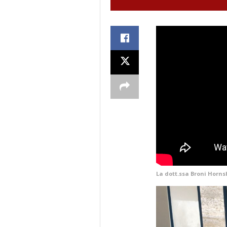
La dott.ssa Broni Horns