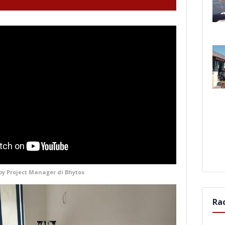
by Project Manager di Bhytos
Ra