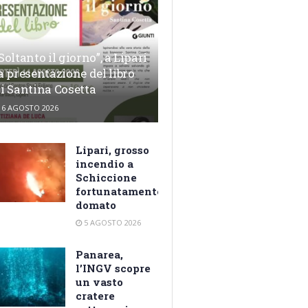
Soltanto il giorno”, a Lipari
a presentazione del libro
i Santina Cosetta
6 AGOSTO 2026
Lipari, grosso
incendio a
Schiccione
fortunatamente
domato
5 AGOSTO 2026
Panarea,
l’INGV scopre
un vasto
cratere