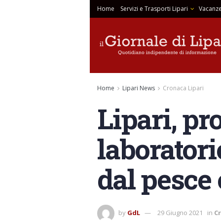
Home
Servizi e Trasporti Lipari
Vacanze
Home
Lipari News
Cronaca Lipari
Lipari, pr
laboratori
dal pesce 
by
GdL
29 Giugno 2021
in
Cr