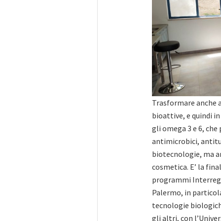
Trasformare anche a 
bioattive, e quindi in
gli omega 3 e 6, che
antimicrobici, antit
biotecnologie, ma anc
cosmetica. E’ la fin
programmi Interreg It
Palermo, in particol
tecnologie biologich
gli altri, con l’Unive