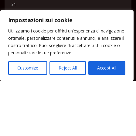
31
« Lug
Impostazioni sui cookie
Menu
Utilizziamo i cookie per offrirti un'esperienza di navigazione
ottimale, personalizzare contenuti e annunci, e analizzare il
Home
nostro traffico. Puoi scegliere di accettare tutti i cookie o
Lipari News
personalizzare le tue preferenze.
Cronaca Lipari
Politica Lipari
Customize
Reject All
Accept All
Cultura Lipari
Spettacoli Lipari
Sport Lipari
Tam Tam Lipari
Rubriche Lipari
Contatti