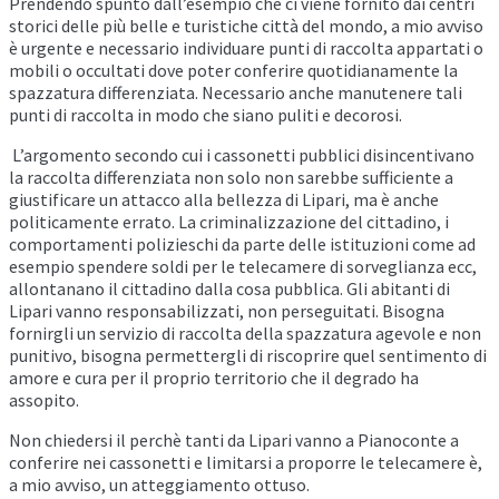
Prendendo spunto dall’esempio che ci viene fornito dai centri
storici delle più belle e turistiche città del mondo, a mio avviso
è urgente e necessario individuare punti di raccolta appartati o
mobili o occultati dove poter conferire quotidianamente la
spazzatura differenziata. Necessario anche manutenere tali
punti di raccolta in modo che siano puliti e decorosi.
L’argomento secondo cui i cassonetti pubblici disincentivano
la raccolta differenziata non solo non sarebbe sufficiente a
giustificare un attacco alla bellezza di Lipari, ma è anche
politicamente errato. La criminalizzazione del cittadino, i
comportamenti polizieschi da parte delle istituzioni come ad
esempio spendere soldi per le telecamere di sorveglianza ecc,
allontanano il cittadino dalla cosa pubblica. Gli abitanti di
Lipari vanno responsabilizzati, non perseguitati. Bisogna
fornirgli un servizio di raccolta della spazzatura agevole e non
punitivo, bisogna permettergli di riscoprire quel sentimento di
amore e cura per il proprio territorio che il degrado ha
assopito.
Non chiedersi il perchè tanti da Lipari vanno a Pianoconte a
conferire nei cassonetti e limitarsi a proporre le telecamere è,
a mio avviso, un atteggiamento ottuso.