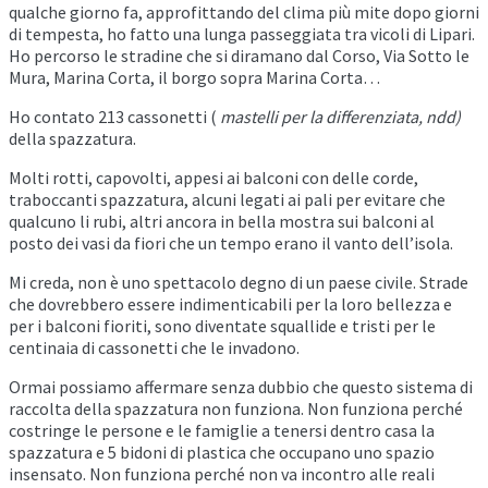
qualche giorno fa, approfittando del clima più mite dopo giorni
di tempesta, ho fatto una lunga passeggiata tra vicoli di Lipari.
Ho percorso le stradine che si diramano dal Corso, Via Sotto le
Mura, Marina Corta, il borgo sopra Marina Corta…
Ho contato 213 cassonetti (
mastelli per la differenziata, ndd)
della spazzatura.
Molti rotti, capovolti, appesi ai balconi con delle corde,
traboccanti spazzatura, alcuni legati ai pali per evitare che
qualcuno li rubi, altri ancora in bella mostra sui balconi al
posto dei vasi da fiori che un tempo erano il vanto dell’isola.
Mi creda, non è uno spettacolo degno di un paese civile. Strade
che dovrebbero essere indimenticabili per la loro bellezza e
per i balconi fioriti, sono diventate squallide e tristi per le
centinaia di cassonetti che le invadono.
Ormai possiamo affermare senza dubbio che questo sistema di
raccolta della spazzatura non funziona. Non funziona perché
costringe le persone e le famiglie a tenersi dentro casa la
spazzatura e 5 bidoni di plastica che occupano uno spazio
insensato. Non funziona perché non va incontro alle reali