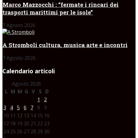
Marco Mazzocchi : “fermate i rincari dei
trasporti marittimi per le isole”
7 Agosto 2026
A Stromboli cultura, musica arte e incontri
7 Agosto 2026
Calendario articoli
Agosto 2026
L
M
M
G
V
S
D
1
2
3
4
5
6
7
8
9
10
11
12
13
14
15
16
17
18
19
20
21
22
23
24
25
26
27
28
29
30