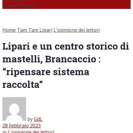
View All Result
Home
Tam Tam Lipari
L'opinione dei lettori
Lipari e un centro storico di
mastelli, Brancaccio :
“ripensare sistema
raccolta”
by
GdL
28 Febbraio 2023
in
L'opinione dei lettori