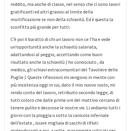
reddito, ma anche di classe, nel senso che ci sono lavori
gratificanti ed altri gravosi al limite della
mortificazione se non della schiavitù. Ed è questa la
sconfitta più grande per tutti.
C’è poi il baratto di chi un lavoro non ce l’ha e vede
un’opportunità anche la schiavitù salariata,
adattandosi al peggio, accettando come buon
risultato anche la schiavitù ( ho conosciuto , da
medico, gli schiavi extracomunitari del Tavoliere delle
Puglie ). Queste riflessioni mi vengono in mente con
più insistenza oggi in cui, dato il mio nuovo ruolo, mi
rendo conto del lavoro, retribuito secondo legge, di
tutti coloro che dalle prime ore del mattino cercano di
tenere pulite e decorose le nostre vie. Li vediamo tutti i
giorni con la pioggia o sotto la canicola infernale
dell’estate , issare migliaia di sacchi di rifiuti
maleodoranti e poi ,a volte, aspramente criticati per