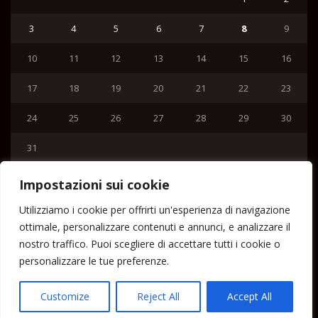
3
4
5
6
7
8
9
10
11
12
13
14
15
16
17
18
19
20
21
22
23
24
25
26
27
28
29
30
31
« Lug
Impostazioni sui cookie
Menu
Utilizziamo i cookie per offrirti un'esperienza di navigazione
ottimale, personalizzare contenuti e annunci, e analizzare il
Home
nostro traffico. Puoi scegliere di accettare tutti i cookie o
Lipari News
personalizzare le tue preferenze.
Cronaca Lipari
Politica Lipari
Customize
Reject All
Accept All
Cultura Lipari