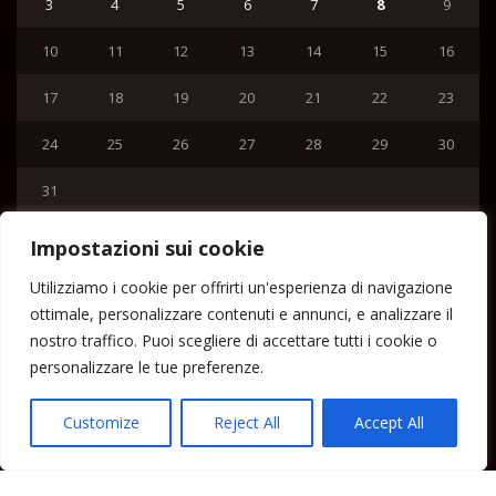
3
4
5
6
7
8
9
10
11
12
13
14
15
16
17
18
19
20
21
22
23
24
25
26
27
28
29
30
31
« Lug
Impostazioni sui cookie
Menu
Utilizziamo i cookie per offrirti un'esperienza di navigazione
ottimale, personalizzare contenuti e annunci, e analizzare il
Home
nostro traffico. Puoi scegliere di accettare tutti i cookie o
Lipari News
personalizzare le tue preferenze.
Cronaca Lipari
Politica Lipari
Customize
Reject All
Accept All
Cultura Lipari
Spettacoli Lipari