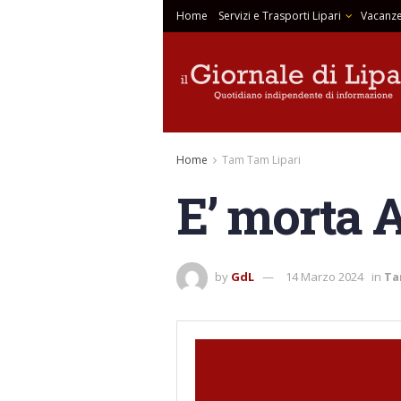
Home
Servizi e Trasporti Lipari
Vacanze
Home
Tam Tam Lipari
E’ morta 
by
GdL
14 Marzo 2024
in
Ta