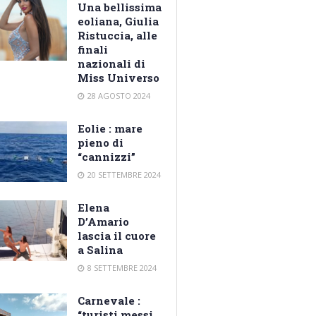
Una bellissima
eoliana, Giulia
Ristuccia, alle
finali
nazionali di
Miss Universo
28 AGOSTO 2024
Eolie : mare
pieno di
“cannizzi”
20 SETTEMBRE 2024
Elena
D’Amario
lascia il cuore
a Salina
8 SETTEMBRE 2024
Carnevale :
“turisti messi