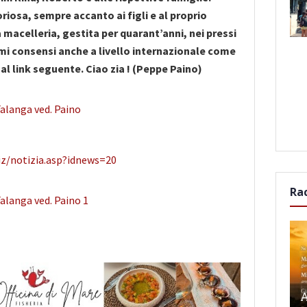
iosa, sempre accanto ai figli e al proprio
 macelleria, gestita per quarant’anni, nei pressi
mi consensi anche a livello internazionale come
 al link seguente. Ciao zia ! (Peppe Paino)
biz/notizia.asp?idnews=20
Ra
A