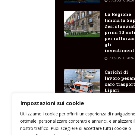
7 AGOSTO 2026
La Regione
lancia la Su
Zes: stanziat
primi 10 mil
per rafforza
gli
investiment
7 AGOSTO 2026
Carichi di
lavoro pesan
caro trasporti
Lipari
postazione d
118 senza
Impostazioni sui cookie
personale
Utilizziamo i cookie per offrirti un'esperienza di navigazion
7 AGOSTO 2026
ottimale, personalizzare contenuti e annunci, e analizzare i
nostro traffico. Puoi scegliere di accettare tutti i cookie o