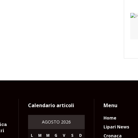
Calendario articoli
Menu
Home
AGOSTO 2026
ica
Lipari News
ri
L
M
M
G
V
S
D
Cronaca