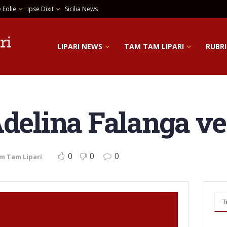
 Eolie
Ipse Dixit
Sicilia News
LIPARI NEWS
TAM TAM LIPARI
RUBRI
Adelina Falanga ve
0
0
0
m Tam Lipari
T