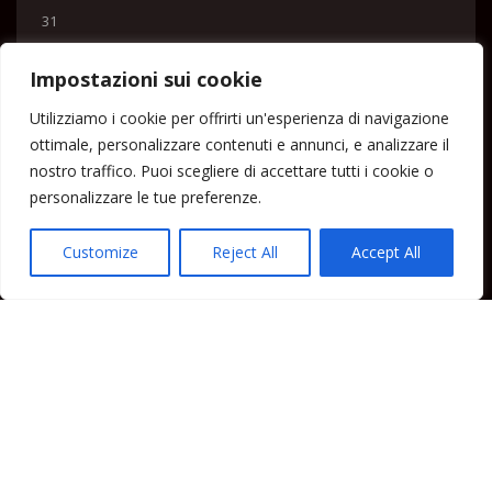
31
« Lug
Impostazioni sui cookie
Menu
Utilizziamo i cookie per offrirti un'esperienza di navigazione
ottimale, personalizzare contenuti e annunci, e analizzare il
Home
nostro traffico. Puoi scegliere di accettare tutti i cookie o
Lipari News
personalizzare le tue preferenze.
Cronaca Lipari
Politica Lipari
Customize
Reject All
Accept All
Cultura Lipari
Spettacoli Lipari
Sport Lipari
Tam Tam Lipari
Rubriche Lipari
Contatti