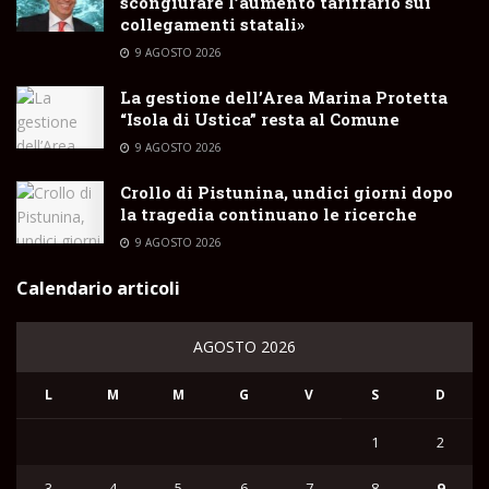
scongiurare l’aumento tariffario sui
collegamenti statali»
9 AGOSTO 2026
La gestione dell’Area Marina Protetta
“Isola di Ustica” resta al Comune
9 AGOSTO 2026
Crollo di Pistunina, undici giorni dopo
la tragedia continuano le ricerche
9 AGOSTO 2026
Calendario articoli
AGOSTO 2026
L
M
M
G
V
S
D
1
2
3
4
5
6
7
8
9