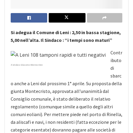
Si adegua il Comune di Leni : 2,50 in bassa stagione,
5,00 nell’alta. Il Sindaco : “i tempi sono maturi”
Contr
ibuto
Il sindaco Giacomo Montecristo
di
sbarc
o anche a Leni dal prossimo 1° aprile. Su proposta della
giunta Montecristo, approvata all’unanimità dal
Consiglio comunale, è stato deliberato il relativo
regolamento (comunque simile a quello degli altri
comuni eoliani). Per mettere piede nel porto di Rinella,
da aliscafi e navi, i non residenti (fatta eccezione per le
categorie esentate) dovranno pagare alle società di