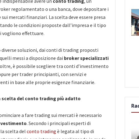
 è indispensabile avere un
conto trading
, un
roker regolamentato o una banca, dove depositare i
 sui mercati finanziari. La scelta deve essere presa
tando le condizioni proposte dall’impresa e il tipo
i vogliono effettuare.
diverse soluzioni, dai conti di trading proposti
a quelli messi a disposizione dai
broker specializzati
noltre, è possibile scegliere tra conti d’investimento
pure per trader principianti, con servizi e
renti in base alle proprie esigenze finanziarie.
 scelta del conto trading più adatto
Ra
ominciare a fare trading sui mercati è necessario
investimento
. Secondo i principali esperti di
la scelta del
conto trading
è legata al tipo di
L