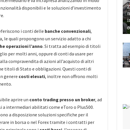
l’intermediario e va intrapresa analizzando in modo
Z
funzionalità disponibili e le soluzioni d’investimento
m
re.
i
eferiscono i conti delle
banche convenzionali
,
, le quali propongono un servizio adatto a chi
he operazioni l’anno
. Si tratta ad esempio di titoli
glio per molti anni, oppure di conti da usare per
alla compravendita di azioni all’acquisto di altri
e titoli di Stato e obbligazioni. Questi conti di
in genere
costi elevati
, inoltre non offrono molti
mento.
sibile aprire un
conto trading presso un broker
, ad
 a intermediari abilitati come eToro o Plus500.
no a disposizione soluzioni specifiche per il
erare in borsa o nel Forex tramite i contratti per
gio principale sono i
costi bassi
, l’assenza di