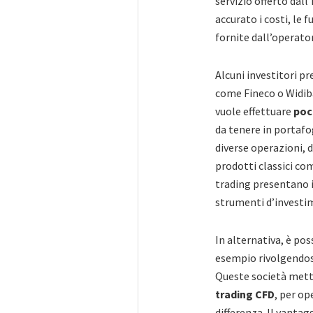
servizio offerto dal
accurato i costi, le 
fornite dall’operato
Alcuni investitori pr
come Fineco o Widiba
vuole effettuare
poc
da tenere in portafo
diverse operazioni, d
prodotti classici com
trading presentano 
strumenti d’investi
In alternativa, è pos
esempio rivolgendosi
Queste società metto
trading CFD
, per op
differenza. Il vantag