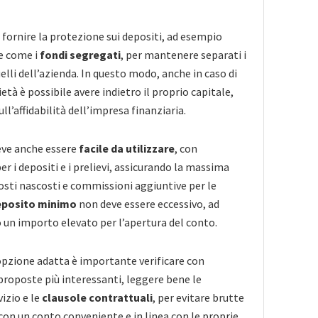
 fornire la protezione sui depositi, ad esempio
e come i
fondi segregati
, per mantenere separati i
quelli dell’azienda. In questo modo, anche in caso di
età è possibile avere indietro il proprio capitale,
ull’affidabilità dell’impresa finanziaria.
deve anche essere
facile da utilizzare
, con
r i depositi e i prelievi, assicurando la massima
sti nascosti e commissioni aggiuntive per le
eposito minimo
non deve essere eccessivo, ad
un importo elevato per l’apertura del conto.
’opzione adatta è importante verificare con
proposte più interessanti, leggere bene le
izio e le
clausole contrattuali
, per evitare brutte
 con un conto conveniente e in linea con le proprie