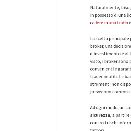
Naturalmente, bisog
in possesso di una l
cadere in una truffa
e
La scelta principale
broker, una decision
d’investimento e al 
visto, i broker sono 
convenienti e garant
trader neofiti. Le b
strumenti non disponi
prevedono commission
Ad ogni modo, un con
sicurezza
, a partir
contro i rischi infor
fattori.