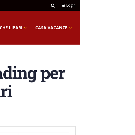
Login
CHE LIPARI
CASA VACANZE
ading per
ri