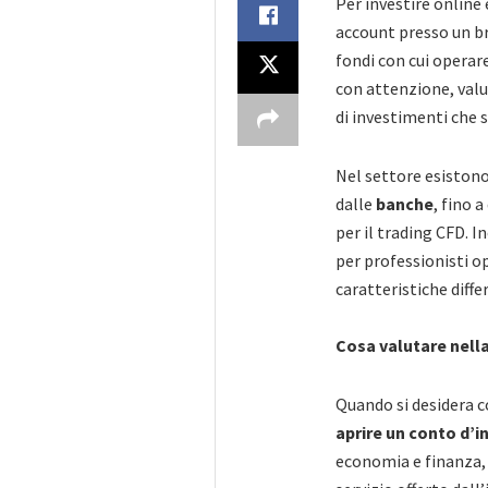
Per investire online
account presso un b
fondi con cui operare
con attenzione, valu
di investimenti che s
Nel settore esistono 
dalle
banche
, fino 
per il trading CFD. I
per professionisti op
caratteristiche diffe
Cosa valutare nella
Quando si desidera c
aprire un conto d’
economia e finanza, 