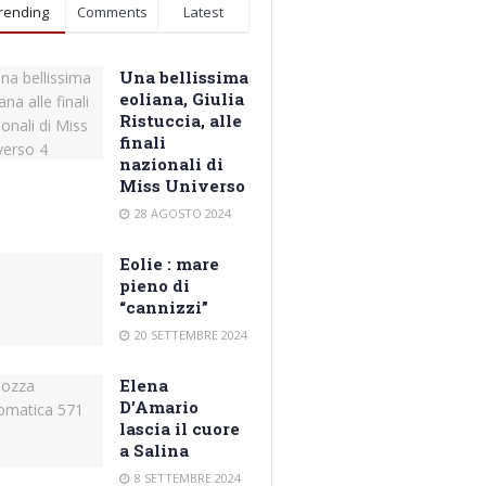
rending
Comments
Latest
Una bellissima
eoliana, Giulia
Ristuccia, alle
finali
nazionali di
Miss Universo
28 AGOSTO 2024
Eolie : mare
pieno di
“cannizzi”
20 SETTEMBRE 2024
Elena
D’Amario
lascia il cuore
a Salina
8 SETTEMBRE 2024