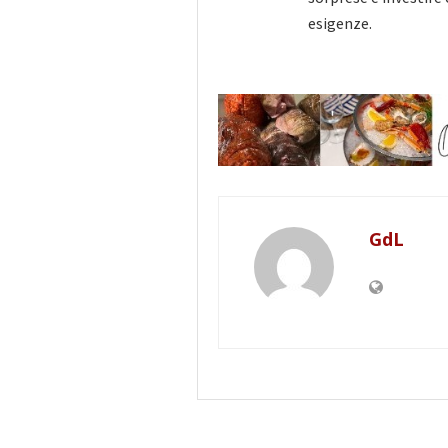
esigenze.
GdL