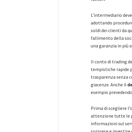
L’intermediario deve
adottando procedur
soldi dei clienti da 
fallimento della soci
una garanzia in più s
Il conto di trading 
tempistiche rapide pe
trasparenza senza co
giacenze. Anche il
d
esempio prevedendo 
Prima di scegliere l
attenzione tutte le 
informazioni sul serv
sorprese e investire