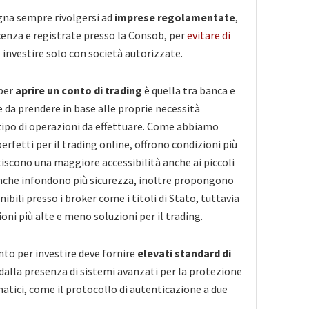
na sempre rivolgersi ad
imprese regolamentate
,
icenza e registrate presso la Consob, per
evitare di
 investire solo con società autorizzate.
 per
aprire un conto di trading
è quella tra banca e
e da prendere in base alle proprie necessità
tipo di operazioni da effettuare. Come abbiamo
perfetti per il trading online, offrono condizioni più
iscono una maggiore accessibilità anche ai piccoli
anche infondono più sicurezza, inoltre propongono
bili presso i broker come i titoli di Stato, tuttavia
i più alte e meno soluzioni per il trading.
to per investire deve fornire
elevati standard di
e dalla presenza di sistemi avanzati per la protezione
matici, come il protocollo di autenticazione a due