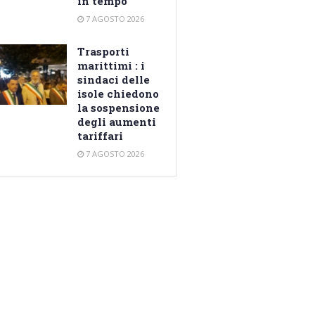
in tempo
7 AGOSTO 2026
Trasporti
marittimi : i
sindaci delle
isole chiedono
la sospensione
degli aumenti
tariffari
7 AGOSTO 2026