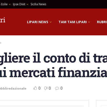
 Eolie
Ipse Dixit
Sicilia News
LIPARI NEWS
TAM TAM LIPARI
RUBRI
e
iere il conto di tr
i mercati finanzia
0
0
0
ubbliredazionale