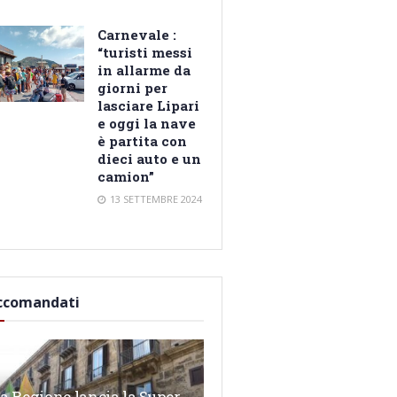
Carnevale :
“turisti messi
in allarme da
giorni per
lasciare Lipari
e oggi la nave
è partita con
dieci auto e un
camion”
13 SETTEMBRE 2024
ccomandati
a Regione lancia la Super