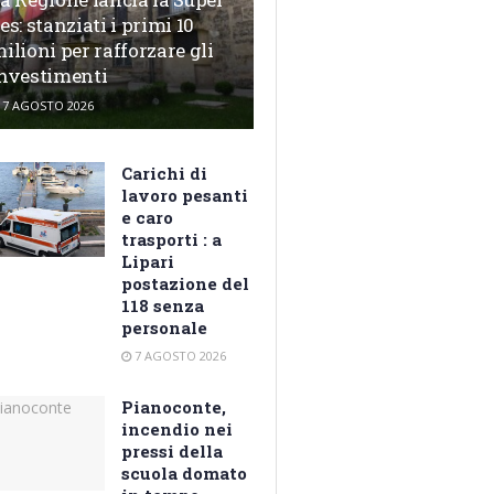
es: stanziati i primi 10
ilioni per rafforzare gli
nvestimenti
7 AGOSTO 2026
Carichi di
lavoro pesanti
e caro
trasporti : a
Lipari
postazione del
118 senza
personale
7 AGOSTO 2026
Pianoconte,
incendio nei
pressi della
scuola domato