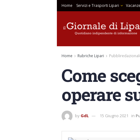
Home
Servizi e Trasporti Lipari
Vacanze
Home
Rubriche Lipari
Pubbliredazional
Come scegl
operare su
by
GdL
15 Giugno 2021
in
P