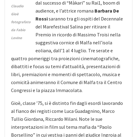
dal successo di “Màkari” su Rai1, boom di
Claudio
audience, e l’attrice romana
Barbara De
Gioè
Rossi
saranno tra gli ospiti del Decennale
fotografato
del Marefestival Salina per ritirare il
da Fabio
Premio in ricordo di Massimo Troisi nella
Lovino
suggestiva cornice di Malfa nell’isola
eoliana, dall’1 al 4 luglio. Tre serate e
quattro pomeriggi tra proiezioni cinematografiche,
dibattiti e focus su temi d’attualità, presentazioni di
libri, premiazioni e momenti di spettacolo, musica e
comicità animeranno il Comune di Malfa tra il Centro
Congressi e la piazza Immacolata.
Gioè, classe ’75, si è distinto fin dagli esordi lavorando
al fianco dei registi come Luca Guadagnino, Marco
Tullio Giordana, Riccardo Milani. Note le sue
interpretazioni in film sul tema mafia da “Paolo
Borsellino” in cui vestiva i panni del giudice Ingroia al