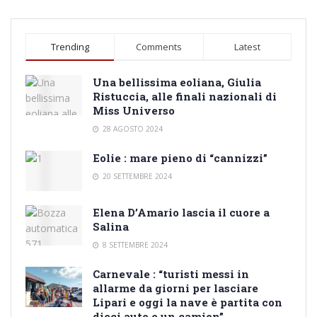
Trending
Comments
Latest
Una bellissima eoliana, Giulia
Ristuccia, alle finali nazionali di
Miss Universo
28 AGOSTO 2024
Eolie : mare pieno di “cannizzi”
20 SETTEMBRE 2024
Elena D’Amario lascia il cuore a
Salina
8 SETTEMBRE 2024
Carnevale : “turisti messi in
allarme da giorni per lasciare
Lipari e oggi la nave è partita con
dieci auto e un camion”