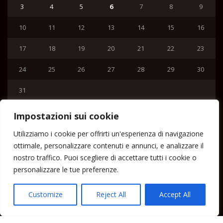
3
4
5
6
7
8
9
10
11
12
13
14
15
16
17
18
19
20
21
22
23
24
25
26
27
28
29
30
31
« Lug
Impostazioni sui cookie
Menu
Utilizziamo i cookie per offrirti un'esperienza di navigazione
ottimale, personalizzare contenuti e annunci, e analizzare il
Home
nostro traffico. Puoi scegliere di accettare tutti i cookie o
Lipari News
personalizzare le tue preferenze.
Cronaca Lipari
Politica Lipari
Customize
Reject All
Accept All
Cultura Lipari
Spettacoli Lipari