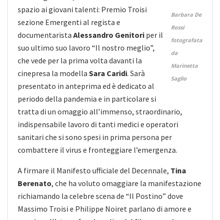
spazio ai giovani talenti: Premio Troisi
Barbara De
sezione Emergenti al regista e
Rossi
documentarista
Alessandro Genitori
per il
fotografata
suo ultimo suo lavoro “Il nostro meglio”,
da
che vede per la prima volta davanti la
Marinetta
cinepresa la modella
Sara Caridi
. Sarà
Saglio
presentato in anteprima ed è dedicato al
periodo della pandemia e in particolare si
tratta di un omaggio all’immenso, straordinario,
indispensabile lavoro di tanti medici e operatori
sanitari che si sono spesi in prima persona per
combattere il virus e fronteggiare l’emergenza.
A firmare il Manifesto ufficiale del Decennale,
Tina
Berenato
, che ha voluto omaggiare la manifestazione
richiamando la celebre scena de “Il Postino” dove
Massimo Troisi e Philippe Noiret parlano di amore e