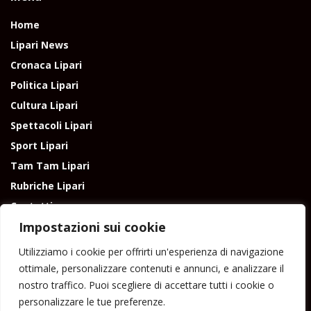
Home
Lipari News
Cronaca Lipari
Politica Lipari
Cultura Lipari
Spettacoli Lipari
Sport Lipari
Tam Tam Lipari
Rubriche Lipari
Contatti
Impostazioni sui cookie
Utilizziamo i cookie per offrirti un'esperienza di navigazione
ottimale, personalizzare contenuti e annunci, e analizzare il
nostro traffico. Puoi scegliere di accettare tutti i cookie o
Direttore responsabile: Peppe Paino - Eolmedia, via Zinzolo, 20 - 980555 -
personalizzare le tue preferenze.
Lipari (Me) - Tel. 3924544698 e-mail: giornaledilipari@gmail.com -