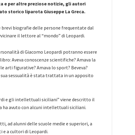
ca e per altre preziose notizie, gli autori
ato storico liparota Giuseppe La Greca.
brevi biografie delle persone frequentate dal
vicinare il lettore al “mondo” di Leopardi.
personalità di Giacomo Leopardi potranno essere
 libro: Aveva conoscenze scientifiche? Amava la
e arti figurative? Amava lo sport? Beveva?
ua sessualità è stata trattata in un apposito
 e gli intellettuali siciliani” viene descritto il
 ha avuto con alcuni intellettuali siciliani.
tutti, ad alunni delle scuole medie e superiori, a
i e a cultori di Leopardi.