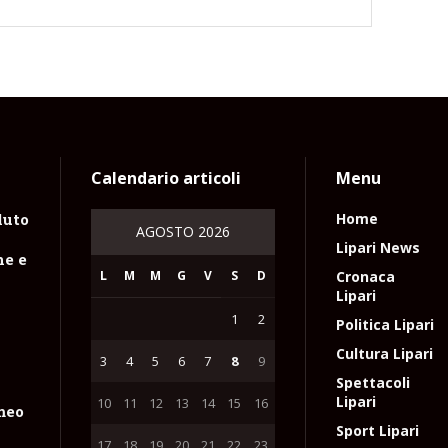
Calendario articoli
Menu
luto
Home
AGOSTO 2026
n
Lipari News
ne e
L
M
M
G
V
S
D
Cronaca
Lipari
1
2
Politica Lipari
Cultura Lipari
3
4
5
6
7
8
9
Spettacoli
Lipari
10
11
12
13
14
15
16
meo
Sport Lipari
17
18
19
20
21
22
23