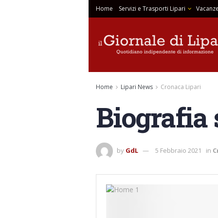
Home
Servizi e Trasporti Lipari
Vacanze
Home
Lipari News
Cronaca Lipari
Biografia
by
GdL
5 Febbraio 2021
in
C