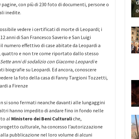
d
60 pagine, con più di 230 foto di documenti, persone o
li inedite.
possibile vedere i certificati di morte di Leopardi; i
 12 anni di San Francesco Saverio e San Luigi
l numero effettivo di case abitate da Leopardi a
i, quattro e non tre come riportato dallo stesso
Sette anni di sodalizio con Giacomo Leopardi
e
nti biografie su Leopardi. Ed ancora, conoscere
 vedere la foto della casa di Fanny Targioni Tozzetti,
rdi a Firenze
non si sono fermati neanche davanti alle lungaggini
altri hanno impedito di andare fino in fondo nelle
tto al
Ministero dei Beni Culturali
che,
 progetto culturale, ha concesso l’autorizzazione
 alla pubblicazione nel loro volume di alcuni