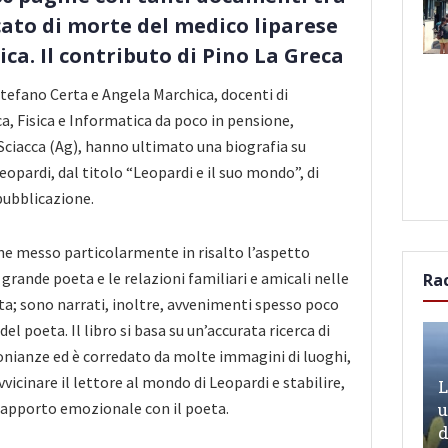
ficato di morte del medico liparese
ca. Il contributo di Pino La Greca
 Stefano Certa e Angela Marchica, docenti di
, Fisica e Informatica da poco in pensione,
 Sciacca (Ag), hanno ultimato una biografia su
opardi, dal titolo “Leopardi e il suo mondo”, di
ubblicazione.
ene messo particolarmente in risalto l’aspetto
grande poeta e le relazioni familiari e amicali nelle
Ra
vita; sono narrati, inoltre, avvenimenti spesso poco
del poeta. Il libro si basa su un’accurata ricerca di
nianze ed è corredato da molte immagini di luoghi,
vicinare il lettore al mondo di Leopardi e stabilire,
L
 rapporto emozionale con il poeta.
u
d