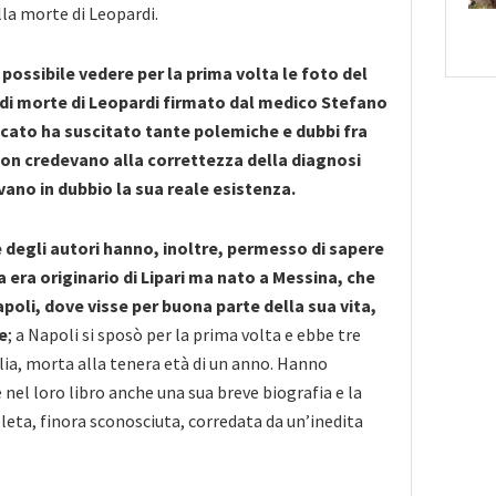
lla morte di Leopardi.
 possibile vedere per la prima volta le foto del
 di morte di Leopardi firmato dal medico Stefano
ficato ha suscitato tante polemiche e dubbi fra
 non credevano alla correttezza della diagnosi
ano in dubbio la sua reale esistenza.
 degli autori hanno, inoltre, permesso di sapere
a era originario di Lipari ma nato a Messina, che
poli, dove visse per buona parte della sua vita,
e
; a Napoli si sposò per la prima volta e ebbe tre
alia, morta alla tenera età di un anno. Hanno
e nel loro libro anche una sua breve biografia e la
leta, finora sconosciuta, corredata da un’inedita