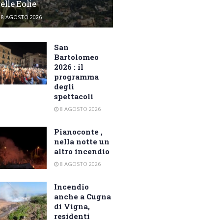
elle Eolie
8 AGOSTO 2026
San
Bartolomeo
2026 : il
programma
degli
spettacoli
8 AGOSTO 2026
Pianoconte ,
nella notte un
altro incendio
8 AGOSTO 2026
Incendio
anche a Cugna
di Vigna,
residenti