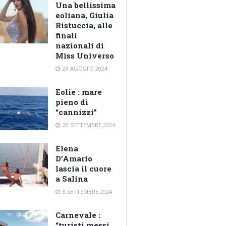
Una bellissima
eoliana, Giulia
Ristuccia, alle
finali
nazionali di
Miss Universo
28 AGOSTO 2024
Eolie : mare
pieno di
“cannizzi”
20 SETTEMBRE 2024
Elena
D’Amario
lascia il cuore
a Salina
8 SETTEMBRE 2024
Carnevale :
“turisti messi