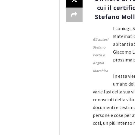
cui il certi
Stefano Molli
I coniugi,
Matematica
Gli autori
abitanti a
Stefano
Giacomo Le
Certa e
prossima p
Angela
Marchica
In essa vi
umano del 
varie fasi della sua 
conosciuti della vita 
documenti e testimo
persone e cose per av
così, un più intenso