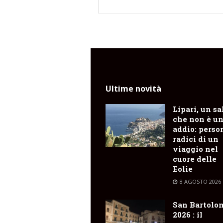
Ultime novità
Lipari, un sa
che non è u
addio: perso
radici di un
viaggio nel
cuore delle
Eolie
8 AGOSTO 2026
San Bartolo
2026 : il