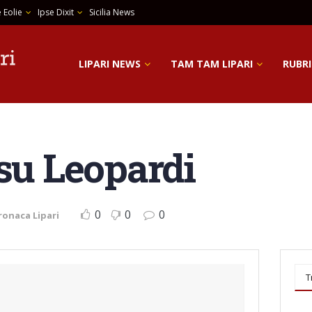
 Eolie
Ipse Dixit
Sicilia News
LIPARI NEWS
TAM TAM LIPARI
RUBRI
 su Leopardi
0
0
0
ronaca Lipari
T