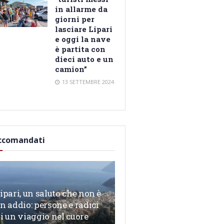
in allarme da
giorni per
lasciare Lipari
e oggi la nave
è partita con
dieci auto e un
camion”
13 SETTEMBRE 2024
ccomandati
ipari, un saluto che non è
n addio: persone e radici
i un viaggio nel cuore