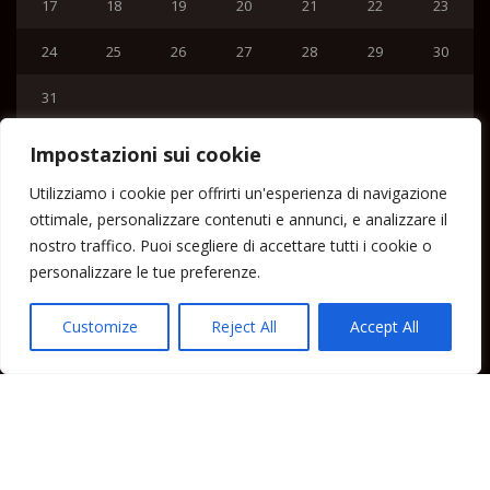
17
18
19
20
21
22
23
24
25
26
27
28
29
30
31
« Lug
Impostazioni sui cookie
Menu
Utilizziamo i cookie per offrirti un'esperienza di navigazione
ottimale, personalizzare contenuti e annunci, e analizzare il
Home
nostro traffico. Puoi scegliere di accettare tutti i cookie o
Lipari News
personalizzare le tue preferenze.
Cronaca Lipari
Politica Lipari
Customize
Reject All
Accept All
Cultura Lipari
Spettacoli Lipari
Sport Lipari
Tam Tam Lipari
Rubriche Lipari